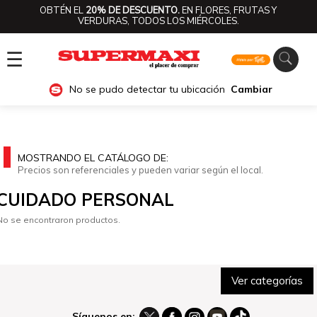
OBTÉN EL
20% DE DESCUENTO.
EN FLORES, FRUTAS Y
VERDURAS, TODOS LOS MIÉRCOLES.
☰
No se pudo detectar tu ubicación
Cambiar
MOSTRANDO EL CATÁLOGO DE:
Precios son referenciales y pueden variar según el local.
CUIDADO PERSONAL
No se encontraron productos.
Ver categorías
Síguenos en: