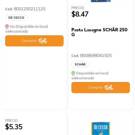
PRECIO
8001250211125
Cod:
$8.47
DE CECCO
No Disponible en local
Pasta Lasagne SCHÄR 250
seleccionado
G
Comprar
8008698041925
Cod:
SCHÄR
Disponible en local
seleccionado
Comprar
PRECIO
$5.35