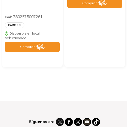
Comprar
7802575007261
Cod:
CAROZZI
Disponible en local
seleccionado
Comprar
Síguenos en: