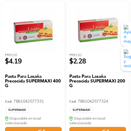
PRECIO
PRECIO
$4.19
$2.28
Pasta Para Lasaña
Pasta Para Lasaña
Precocida SUPERMAXI 400
Precocida SUPERMAXI 200
G
G
7861042577331
7861042577324
Cod:
Cod:
SUPERMAXI
SUPERMAXI
Disponible en local
Disponible en local
seleccionado
seleccionado