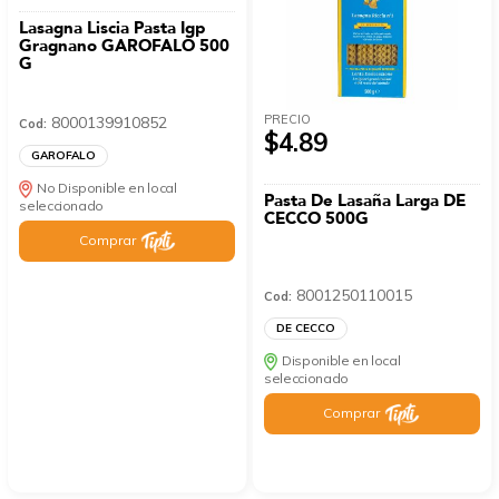
Lasagna Liscia Pasta Igp
Gragnano GAROFALO 500
G
PRECIO
8000139910852
Cod:
$4.89
GAROFALO
No Disponible en local
Pasta De Lasaña Larga DE
seleccionado
CECCO 500G
Comprar
8001250110015
Cod:
DE CECCO
Disponible en local
seleccionado
Comprar