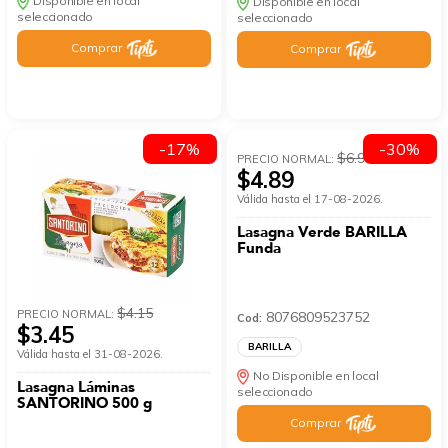
Disponible en local
Disponible en local
seleccionado
seleccionado
Comprar
Comprar
-17%
-30%
$6.99
PRECIO NORMAL:
$4.89
Válida hasta el 17-08-2026.
Lasagna Verde BARILLA
Funda
$4.15
PRECIO NORMAL:
8076809523752
Cod:
$3.45
BARILLA
Válida hasta el 31-08-2026.
No Disponible en local
Lasagna Láminas
seleccionado
SANTORINO 500 g
Comprar