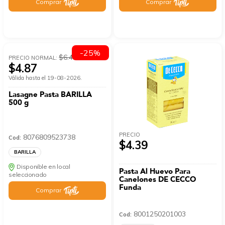
Comprar
Comprar
-25%
$6.49
PRECIO NORMAL:
$4.87
Válida hasta el 19-08-2026.
Lasagne Pasta BARILLA
500 g
PRECIO
8076809523738
Cod:
$4.39
BARILLA
Disponible en local
Pasta Al Huevo Para
seleccionado
Canelones DE CECCO
Funda
Comprar
8001250201003
Cod: