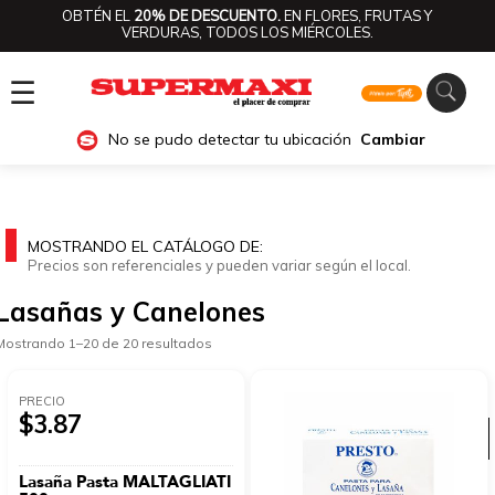
OBTÉN EL
20% DE DESCUENTO.
EN FLORES, FRUTAS Y
VERDURAS, TODOS LOS MIÉRCOLES.
☰
No se pudo detectar tu ubicación
Cambiar
MOSTRANDO EL CATÁLOGO DE:
Precios son referenciales y pueden variar según el local.
Lasañas y Canelones
Mostrando 1–20 de 20 resultados
PRECIO
$3.87
Ver categorías
Lasaña Pasta MALTAGLIATI