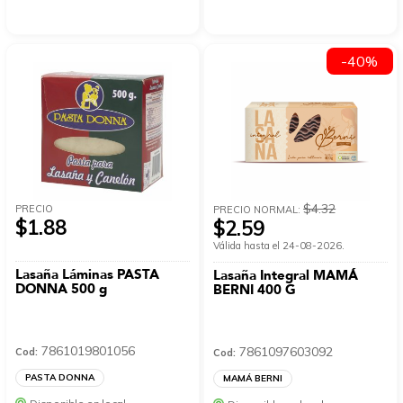
-40%
$4.32
PRECIO
PRECIO NORMAL:
$1.88
$2.59
Válida hasta el 24-08-2026.
Lasaña Láminas PASTA
Lasaña Integral MAMÁ
DONNA 500 g
BERNI 400 G
7861019801056
7861097603092
Cod:
Cod:
PASTA DONNA
MAMÁ BERNI