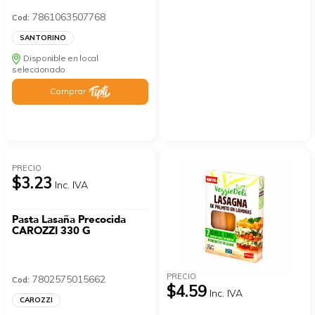
7861063507768
Cod:
SANTORINO
Disponible en local
seleccionado
Comprar
PRECIO
$3.23
Inc. IVA
Pasta Lasaña Precocida
CAROZZI 330 G
PRECIO
7802575015662
Cod:
$4.59
Inc. IVA
CAROZZI