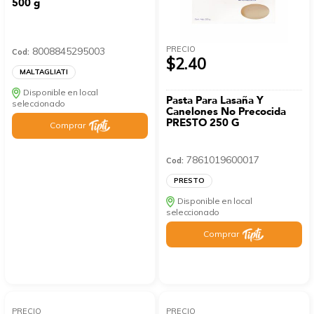
500 g
PRECIO
8008845295003
Cod:
$2.40
MALTAGLIATI
Disponible en local
Pasta Para Lasaña Y
seleccionado
Canelones No Precocida
PRESTO 250 G
Comprar
7861019600017
Cod:
PRESTO
Disponible en local
seleccionado
Comprar
PRECIO
PRECIO