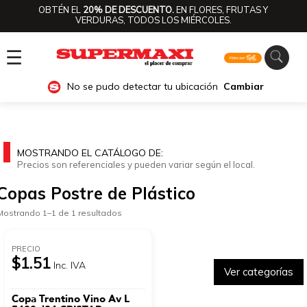
OBTÉN EL
20% DE DESCUENTO.
EN FLORES, FRUTAS Y
VERDURAS, TODOS LOS MIÉRCOLES.
☰
No se pudo detectar tu ubicación
Cambiar
MOSTRANDO EL CATÁLOGO DE:
Precios son referenciales y pueden variar según el local.
Copas Postre de Plástico
Mostrando 1–1 de 1 resultados
PRECIO
$1.51
Inc. IVA
Ver categorías
Copa Trentino Vino Av L