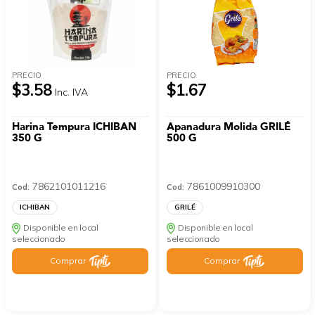
PRECIO
PRECIO
$3.58
$1.67
Inc. IVA
Harina Tempura ICHIBAN
Apanadura Molida GRILÉ
350 G
500 G
7862101011216
7861009910300
Cod:
Cod:
ICHIBAN
GRILÉ
Disponible en local
Disponible en local
seleccionado
seleccionado
Comprar
Comprar