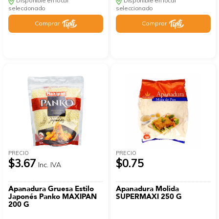
Disponible en local
Disponible en local
seleccionado
seleccionado
Comprar
Comprar
PRECIO
PRECIO
$3.67
$0.75
Inc. IVA
Apanadura Gruesa Estilo
Apanadura Molida
Japonés Panko MAXIPAN
SUPERMAXI 250 G
200 G