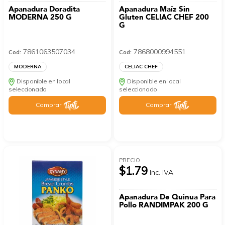
Apanadura Doradita
Apanadura Maíz Sin
MODERNA 250 G
Gluten CELIAC CHEF 200
G
7861063507034
7868000994551
Cod:
Cod:
MODERNA
CELIAC CHEF
Disponible en local
Disponible en local
seleccionado
seleccionado
Comprar
Comprar
PRECIO
$1.79
Inc. IVA
Apanadura De Quinua Para
Pollo RANDIMPAK 200 G