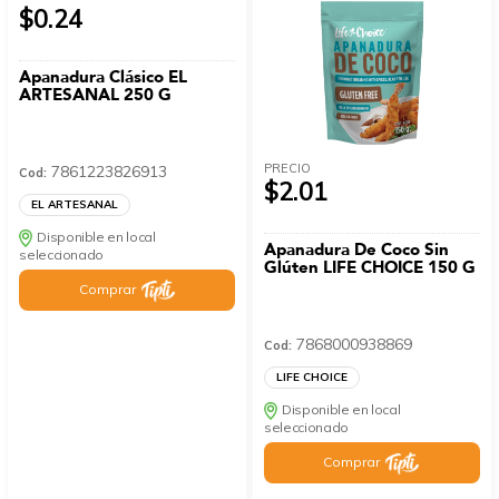
$0.24
Apanadura Clásico EL
ARTESANAL 250 G
PRECIO
7861223826913
Cod:
$2.01
EL ARTESANAL
Disponible en local
Apanadura De Coco Sin
seleccionado
Glúten LIFE CHOICE 150 G
Comprar
7868000938869
Cod:
LIFE CHOICE
Disponible en local
seleccionado
Comprar