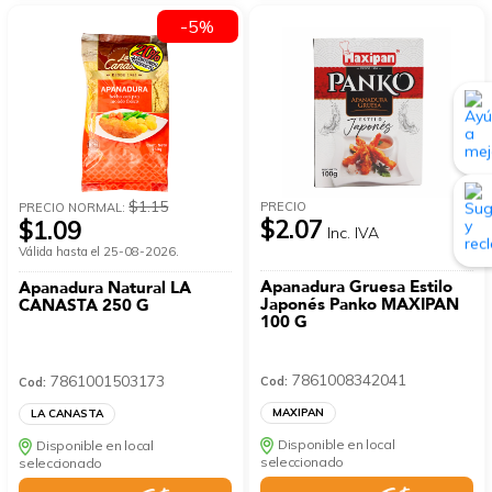
-5%
$1.15
PRECIO
PRECIO NORMAL:
$2.07
$1.09
Inc. IVA
Válida hasta el 25-08-2026.
Apanadura Gruesa Estilo
Apanadura Natural LA
Japonés Panko MAXIPAN
CANASTA 250 G
100 G
7861008342041
7861001503173
Cod:
Cod:
MAXIPAN
LA CANASTA
Disponible en local
Disponible en local
seleccionado
seleccionado