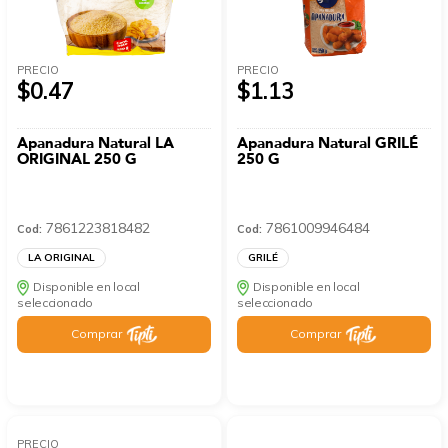
PRECIO
PRECIO
$0.47
$1.13
Apanadura Natural LA
Apanadura Natural GRILÉ
ORIGINAL 250 G
250 G
7861223818482
7861009946484
Cod:
Cod:
LA ORIGINAL
GRILÉ
Disponible en local
Disponible en local
seleccionado
seleccionado
Comprar
Comprar
PRECIO