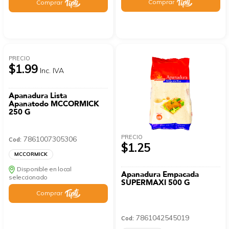
Comprar
Comprar
PRECIO
$1.99
Inc. IVA
Apanadura Lista
Apanatodo MCCORMICK
250 G
PRECIO
7861007305306
Cod:
$1.25
MCCORMICK
Disponible en local
Apanadura Empacada
seleccionado
SUPERMAXI 500 G
Comprar
7861042545019
Cod: