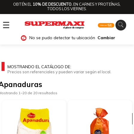
OBTÉN EL
10% DE DESCUENTO.
EN CARNES Y PROTEÍNAS,
TODOS LOS VIERNES.
☰
No se pudo detectar tu ubicación
Cambiar
MOSTRANDO EL CATÁLOGO DE:
Precios son referenciales y pueden variar según el local.
Apanaduras
Mostrando 1–20 de 20 resultados
Ver categorías