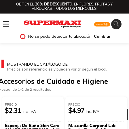
OBTÉN EL
20% DE DESCUENTO.
EN FLORES, FRUTAS Y
VERDURAS, TODOS LOS MIÉRCOLES.
☰
No se pudo detectar tu ubicación
Cambiar
MOSTRANDO EL CATÁLOGO DE:
Precios son referenciales y pueden variar según el local.
Accesorios de Cuidado e Higiene
Mostrando 1–2 de 2 resultados
PRECIO
PRECIO
$2.31
$4.97
Inc. IVA
Inc. IVA
Ver categorías
Esponja De Baño Skin Care
Mascarilla Corporal Lab