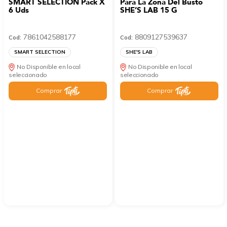
SMART SELECTION Pack X
Para La Zona Del Busto
6 Uds
SHE’S LAB 15 G
7861042588177
8809127539637
Cod:
Cod:
SMART SELECTION
SHE'S LAB
No Disponible en local
No Disponible en local
seleccionado
seleccionado
Comprar
Comprar