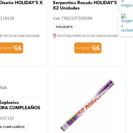
 Diseño HOLIDAY’S X
Serpentina Rosada HOLIDAY’S
X2 Unidades
118156
7862107300284
Cod:
HOLIDAY'S
le en local seleccionado
No Disponible en local seleccionado
omprar
Comprar
 IVA
Explosiva
ORA CUMPLEAÑOS
437157
A CUMPLEAÑOS