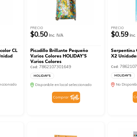
PRECIO
PRECIO
$0.50
$0.59
Inc. IVA
Inc.
color CL
Picadillo Brillante Pequeño
Serpentina
nidad
Varios Colores HOLIDAY’S
X2 Unidade
Varios Colores
7862107
7862107301649
Cod:
Cod:
HOLIDAY'S
HOLIDAY'S
leccionado
No Disponib
Disponible en local seleccionado
C
Comprar