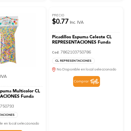
PRECIO
$0.77
Inc. IVA
Picadillos Espuma Celeste CL
REPRESENTACIONES Funda
7862103750786
Cod:
CL REPRESENTACIONES
No Disponible en local seleccionado
 IVA
Comprar
Espuma Multicolor CL
ACIONES Funda
750793
TACIONES
le en local seleccionado