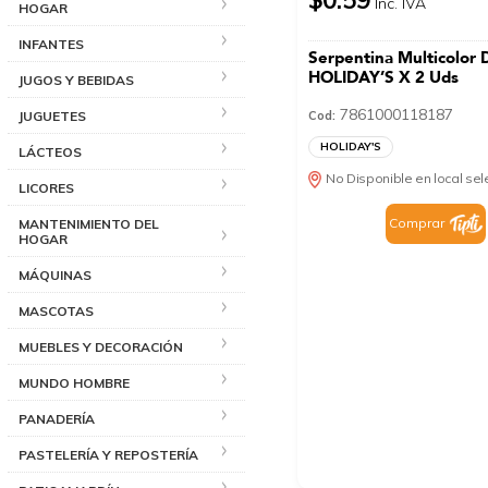
Inc. IVA
HOGAR
INFANTES
Serpentina Multicolor 
HOLIDAY’S X 2 Uds
JUGOS Y BEBIDAS
7861000118187
JUGUETES
Cod:
HOLIDAY'S
LÁCTEOS
No Disponible en local se
LICORES
Comprar
MANTENIMIENTO DEL
HOGAR
MÁQUINAS
MASCOTAS
MUEBLES Y DECORACIÓN
MUNDO HOMBRE
PANADERÍA
PASTELERÍA Y REPOSTERÍA