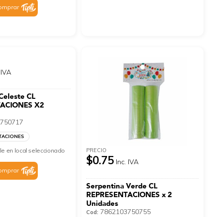
omprar
 IVA
Celeste CL
ACIONES X2
750717
TACIONES
PRECIO
le en local seleccionado
$0.75
Inc. IVA
omprar
Serpentina Verde CL
REPRESENTACIONES x 2
Unidades
7862103750755
Cod: