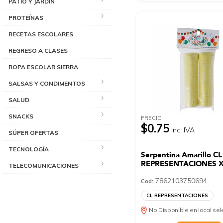
PATIO Y JARDÍN
PROTEÍNAS
RECETAS ESCOLARES
REGRESO A CLASES
ROPA ESCOLAR SIERRA
SALSAS Y CONDIMENTOS
SALUD
SNACKS
PRECIO
$0.75
Inc. IVA
SÚPER OFERTAS
TECNOLOGÍA
Serpentina Amarillo CL
REPRESENTACIONES X
TELECOMUNICACIONES
7862103750694
Cod:
CL REPRESENTACIONES
No Disponible en local se