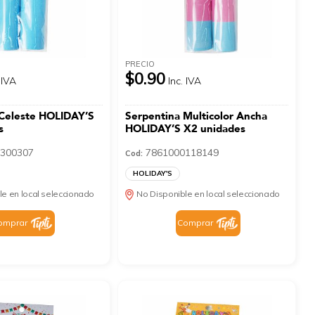
PRECIO
$0.90
 IVA
Inc. IVA
 Celeste HOLIDAY’S
Serpentina Multicolor Ancha
s
HOLIDAY’S X2 unidades
300307
7861000118149
Cod:
HOLIDAY'S
le en local seleccionado
No Disponible en local seleccionado
omprar
Comprar