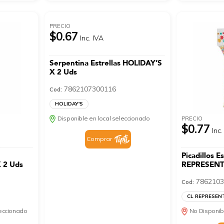
PRECIO
$0.67
Inc. IVA
Serpentina Estrellas HOLIDAY’S
X 2 Uds
7862107300116
Cod:
HOLIDAY'S
Disponible en local seleccionado
PRECIO
$0.77
Inc.
Comprar
Picadillos 
 2 Uds
REPRESENT
7862103
Cod:
CL REPRESEN
leccionado
No Disponib