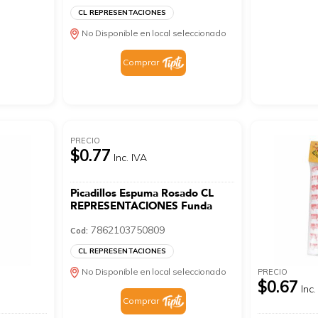
CL REPRESENTACIONES
No Disponible en local seleccionado
Comprar
PRECIO
$0.77
Inc. IVA
Picadillos Espuma Rosado CL
REPRESENTACIONES Funda
7862103750809
Cod:
CL REPRESENTACIONES
No Disponible en local seleccionado
PRECIO
$0.67
Inc.
Comprar