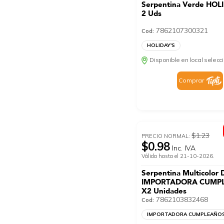
Serpentina Verde HOL
2 Uds
7862107300321
Cod:
HOLIDAY'S
Disponible en local selec
Comprar
$1.23
PRECIO NORMAL:
$0.98
Inc. IVA
Válida hasta el 21-10-2026.
Serpentina Multicolor 
IMPORTADORA CUMP
X2 Unidades
7862103832468
Cod:
IMPORTADORA CUMPLEAÑO