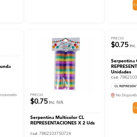
C
PRECIO
$0.75
Inc.
Serpentina 
unda
REPRESENT
Unidades
7862103
Cod:
CL REPRESEN
leccionado
PRECIO
No Disponib
$0.75
Inc. IVA
C
Serpentina Multicolor CL
REPRESENTACIONES X 2 Uds
7862103750724
Cod: