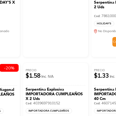
IDAY’S X
Serpentina
2 Uds
7861000
Cod:
HOLIDAY'S
cionado
No Disponib
C
-20%
PRECIO
PRECIO
$1.58
$1.33
Inc. IVA
Inc.
Serpentina Explosiva
Serpentina 
Diagonal
IMPORTADORA CUMPLEAÑOS
IMPORTAD
LEAÑOS
X 2 Uds
40 Cm
4039697910152
4607145
Cod:
Cod:
IMPORTADORA CUMPLEAÑOS
IMPORTADOR
S