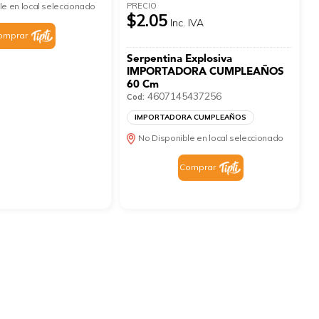
PRECIO
le en local seleccionado
$2.05
Inc. IVA
omprar
Serpentina Explosiva
IMPORTADORA CUMPLEAÑOS
60 Cm
4607145437256
Cod:
IMPORTADORA CUMPLEAÑOS
No Disponible en local seleccionado
Comprar