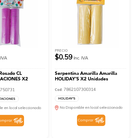
PRECIO
$0.59
 IVA
Inc. IVA
 Rosado CL
Serpentina Amarilla Amarilla
ACIONES X2
HOLIDAY’S X2 Unidades
7862107300314
750731
Cod:
HOLIDAY'S
TACIONES
No Disponible en local seleccionado
le en local seleccionado
Comprar
omprar