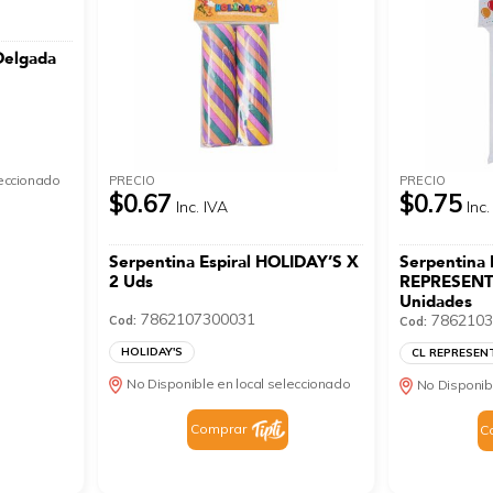
Delgada
leccionado
PRECIO
PRECIO
$0.67
$0.75
Inc. IVA
Inc.
Serpentina Espiral HOLIDAY’S X
Serpentina
2 Uds
REPRESENT
Unidades
7862107300031
7862103
Cod:
Cod:
HOLIDAY'S
CL REPRESEN
No Disponible en local seleccionado
No Disponib
Comprar
C