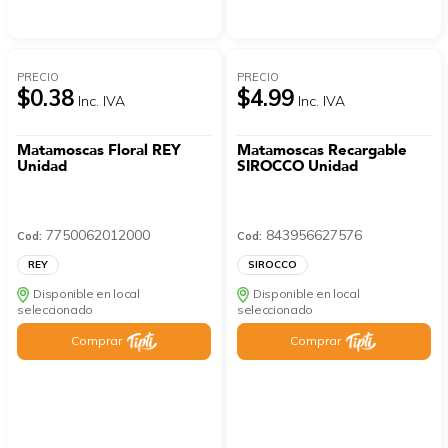
PRECIO
PRECIO
$0.38
$4.99
Inc. IVA
Inc. IVA
Matamoscas Floral REY
Matamoscas Recargable
Unidad
SIROCCO Unidad
7750062012000
843956627576
Cod:
Cod:
REY
SIROCCO
Disponible en local
Disponible en local
seleccionado
seleccionado
Comprar
Comprar