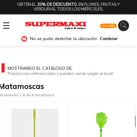
OBTÉN EL
20% DE DESCUENTO.
EN FLORES, FRUTAS Y
VERDURAS, TODOS LOS MIÉRCOLES.
☰
No se pudo detectar tu ubicación
Cambiar
MOSTRANDO EL CATÁLOGO DE:
Precios son referenciales y pueden variar según el local.
Matamoscas
Mostrando 1–6 de 6 resultados
Ver categorías