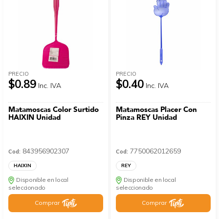
PRECIO
PRECIO
$0.89
$0.40
Inc. IVA
Inc. IVA
Matamoscas Color Surtido
Matamoscas Placer Con
HAIXIN Unidad
Pinza REY Unidad
843956902307
7750062012659
Cod:
Cod:
HAIXIN
REY
Disponible en local
Disponible en local
seleccionado
seleccionado
Comprar
Comprar