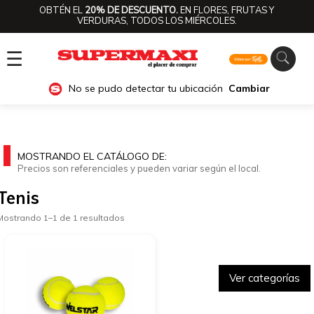
OBTÉN EL
20% DE DESCUENTO.
EN FLORES, FRUTAS Y
VERDURAS, TODOS LOS MIÉRCOLES.
☰
No se pudo detectar tu ubicación
Cambiar
MOSTRANDO EL CATÁLOGO DE:
Precios son referenciales y pueden variar según el local.
Tenis
Mostrando 1–1 de 1 resultados
Ver categorías