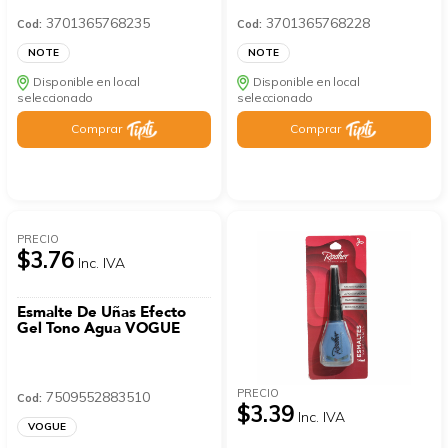
3701365768235
3701365768228
Cod:
Cod:
NOTE
NOTE
Disponible en local
Disponible en local
seleccionado
seleccionado
Comprar
Comprar
PRECIO
$3.76
Inc. IVA
Esmalte De Uñas Efecto
Gel Tono Agua VOGUE
PRECIO
7509552883510
Cod:
$3.39
Inc. IVA
VOGUE