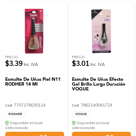
PRECIO
PRECIO
$3.39
$3.01
Inc. IVA
Inc. IVA
Esmalte De Uñas Piel N11
Esmalte De Uñas Efecto
RODHER 14 Ml
Gel Brillo Larga Duración
VOGUE
7707178030114
7862140041724
Cod:
Cod:
RODHER
VOGUE
Disponible en local
Disponible en local
seleccionado
seleccionado