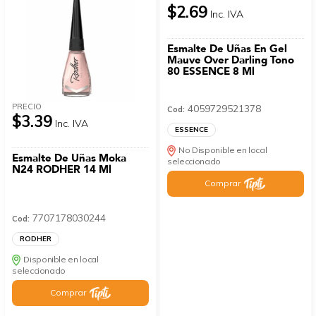
$2.69
Inc. IVA
Esmalte De Uñas En Gel
Mauve Over Darling Tono
80 ESSENCE 8 Ml
PRECIO
4059729521378
Cod:
$3.39
Inc. IVA
ESSENCE
No Disponible en local
Esmalte De Uñas Moka
seleccionado
N24 RODHER 14 Ml
Comprar
7707178030244
Cod:
RODHER
Disponible en local
seleccionado
Comprar