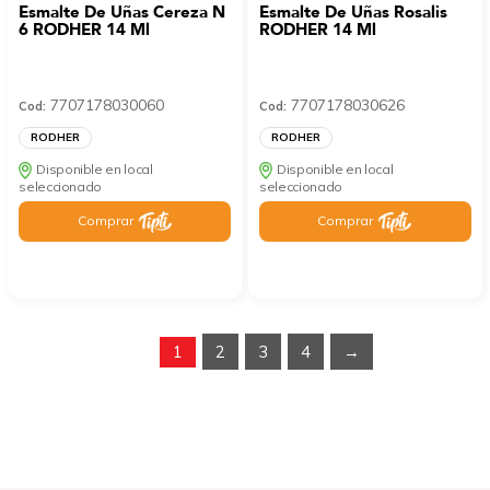
Esmalte De Uñas Cereza N
Esmalte De Uñas Rosalis
6 RODHER 14 Ml
RODHER 14 Ml
7707178030060
7707178030626
Cod:
Cod:
RODHER
RODHER
Disponible en local
Disponible en local
seleccionado
seleccionado
Comprar
Comprar
1
2
3
4
→