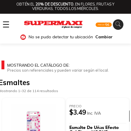
OBTÉN EL
20% DE DESCUENTO.
EN FLORES, FRUTAS Y
VERDURAS, TODOS LOS MIÉRCOLES.
☰
No se pudo detectar tu ubicación
Cambiar
MOSTRANDO EL CATÁLOGO DE:
Precios son referenciales y pueden variar según el local.
Esmaltes
Mostrando 1–32 de 114 resultados
PRECIO
$3.49
Inc. IVA
Ver categorías
Esmalte De Uñas Efecto