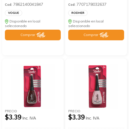
7862140041847
7707178032637
Cod:
Cod:
VOGUE
RODHER
Disponible en local
Disponible en local
seleccionado
seleccionado
Comprar
Comprar
PRECIO
PRECIO
$3.39
$3.39
Inc. IVA
Inc. IVA