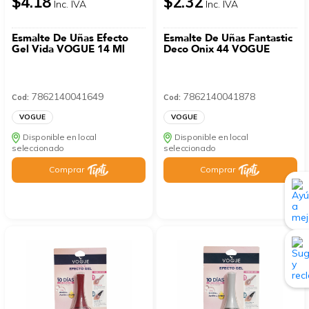
$4.18
$2.32
Inc. IVA
Inc. IVA
Esmalte De Uñas Efecto
Esmalte De Uñas Fantastic
Gel Vida VOGUE 14 Ml
Deco Onix 44 VOGUE
7862140041649
7862140041878
Cod:
Cod:
VOGUE
VOGUE
Disponible en local
Disponible en local
seleccionado
seleccionado
Comprar
Comprar