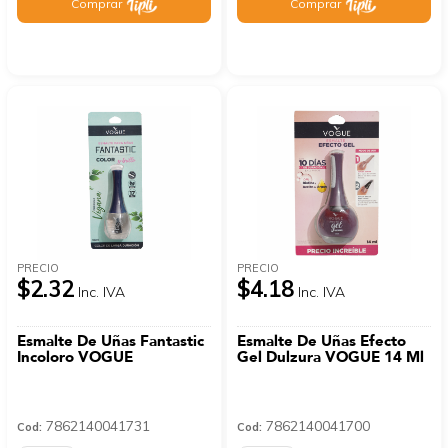
Comprar
Comprar
PRECIO
PRECIO
$2.32
$4.18
Inc. IVA
Inc. IVA
Esmalte De Uñas Fantastic
Esmalte De Uñas Efecto
Incoloro VOGUE
Gel Dulzura VOGUE 14 Ml
7862140041731
7862140041700
Cod:
Cod: