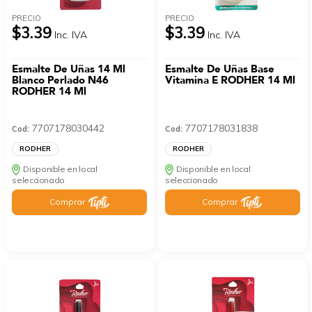
PRECIO
PRECIO
$3.39
$3.39
Inc. IVA
Inc. IVA
Esmalte De Uñas 14 Ml
Esmalte De Uñas Base
Blanco Perlado N46
Vitamina E RODHER 14 Ml
RODHER 14 Ml
7707178030442
7707178031838
Cod:
Cod:
RODHER
RODHER
Disponible en local
Disponible en local
seleccionado
seleccionado
Comprar
Comprar