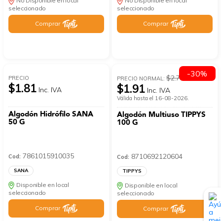
No Disponible en local
No Disponible en local
seleccionado
seleccionado
Comprar
Comprar
-30%
$2.73
PRECIO
PRECIO NORMAL:
$1.81
$1.91
Inc. IVA
Inc. IVA
Válida hasta el 16-08-2026.
Algodón Hidrófilo SANA
Algodón Multiuso TIPPYS
50 G
100 G
7861015910035
8710692120604
Cod:
Cod:
SANA
TIPPYS
Disponible en local
Disponible en local
seleccionado
seleccionado
Comprar
Comprar