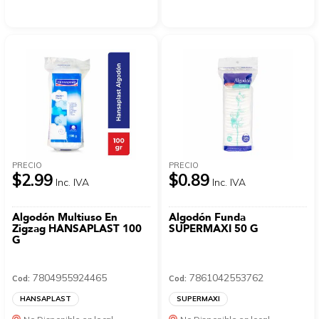
PRECIO
PRECIO
$2.99
$0.89
Inc. IVA
Inc. IVA
Algodón Multiuso En
Algodón Funda
Zigzag HANSAPLAST 100
SUPERMAXI 50 G
G
7804955924465
7861042553762
Cod:
Cod:
HANSAPLAST
SUPERMAXI