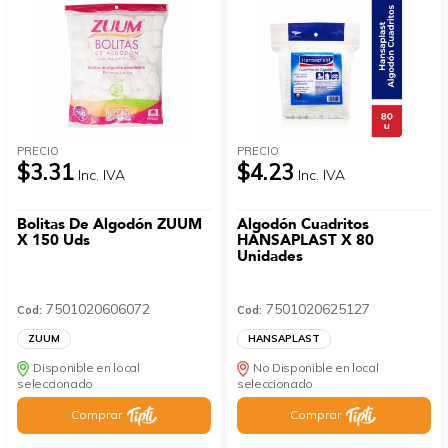
PRECIO
PRECIO
$3.31
$4.23
Inc. IVA
Inc. IVA
Bolitas De Algodón ZUUM
Algodón Cuadritos
X 150 Uds
HANSAPLAST X 80
Unidades
7501020606072
7501020625127
Cod:
Cod:
ZUUM
HANSAPLAST
Disponible en local
No Disponible en local
seleccionado
seleccionado
Comprar
Comprar