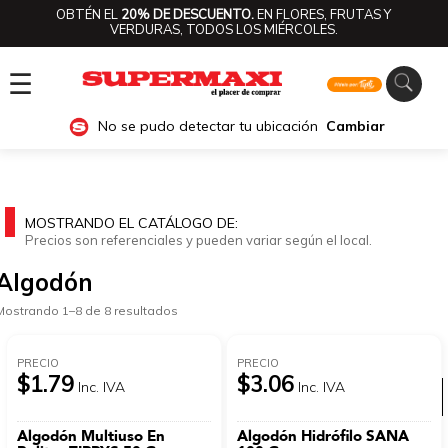
OBTÉN EL
20% DE DESCUENTO.
EN FLORES, FRUTAS Y
VERDURAS, TODOS LOS MIÉRCOLES.
☰
No se pudo detectar tu ubicación
Cambiar
MOSTRANDO EL CATÁLOGO DE:
Precios son referenciales y pueden variar según el local.
Algodón
Mostrando 1–8 de 8 resultados
PRECIO
PRECIO
$1.79
$3.06
Inc. IVA
Inc. IVA
Ver categorías
Algodón Multiuso En
Algodón Hidrófilo SANA