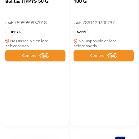
Bolitas TIPPYS 50 G
100 G
7898959957918
7861129700737
Cod:
Cod:
TIPPYS
SANA
No Disponible en local
No Disponible en local
seleccionado
seleccionado
Comprar
Comprar