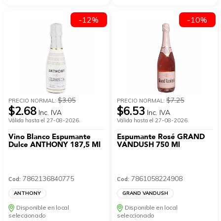
-12%
-10%
$3.05
$7.25
PRECIO NORMAL:
PRECIO NORMAL:
$2.68
$6.53
Inc. IVA
Inc. IVA
Válida hasta el 27-08-2026.
Válida hasta el 27-08-2026.
Vino Blanco Espumante
Espumante Rosé GRAND
Dulce ANTHONY 187,5 Ml
VANDUSH 750 Ml
7862136840775
7861058224908
Cod:
Cod:
ANTHONY
GRAND VANDUSH
Disponible en local
Disponible en local
seleccionado
seleccionado