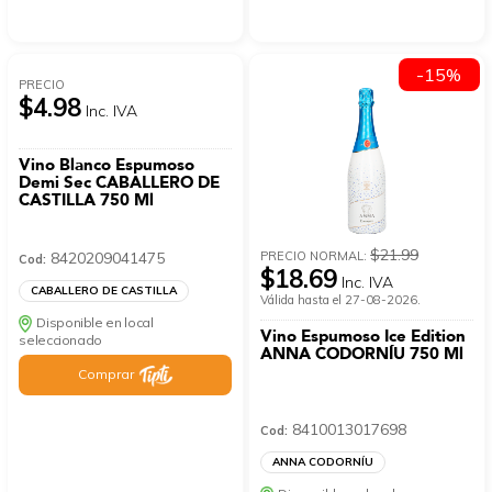
-15%
PRECIO
$4.98
Inc. IVA
Vino Blanco Espumoso
Demi Sec CABALLERO DE
CASTILLA 750 Ml
$21.99
PRECIO NORMAL:
8420209041475
Cod:
$18.69
Inc. IVA
CABALLERO DE CASTILLA
Válida hasta el 27-08-2026.
Disponible en local
Vino Espumoso Ice Edition
seleccionado
ANNA CODORNÍU 750 Ml
Comprar
8410013017698
Cod:
ANNA CODORNÍU