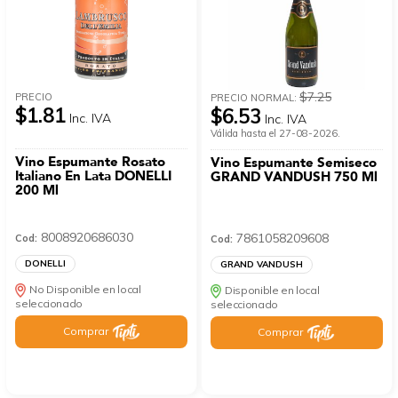
$7.25
PRECIO
PRECIO NORMAL:
$1.81
$6.53
Inc. IVA
Inc. IVA
Válida hasta el 27-08-2026.
Vino Espumante Rosato
Vino Espumante Semiseco
Italiano En Lata DONELLI
GRAND VANDUSH 750 Ml
200 Ml
8008920686030
7861058209608
Cod:
Cod:
DONELLI
GRAND VANDUSH
No Disponible en local
Disponible en local
seleccionado
seleccionado
Comprar
Comprar