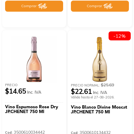
Comprar
Comprar
-12%
$25.69
PRECIO
PRECIO NORMAL:
$14.65
$22.61
Inc. IVA
Inc. IVA
Válida hasta el 27-08-2026.
Vino Espumoso Rose Dry
Vino Blanco Divine Moscat
JP.CHENET 750 Ml
JP.CHENET 750 Ml
3500610034442
3500610134432
Cod:
Cod: