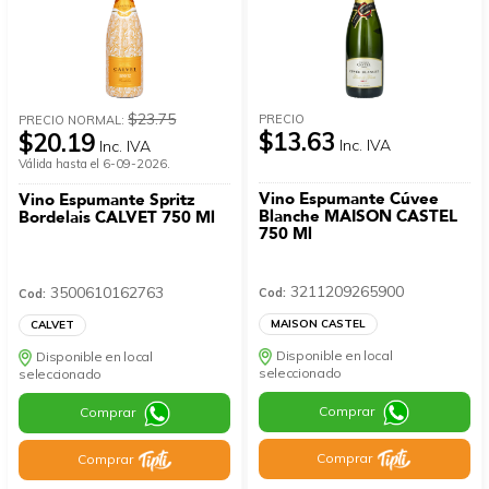
$23.75
PRECIO
PRECIO NORMAL:
$13.63
$20.19
Inc. IVA
Inc. IVA
Válida hasta el 6-09-2026.
Vino Espumante Cúvee
Vino Espumante Spritz
Blanche MAISON CASTEL
Bordelais CALVET 750 Ml
750 Ml
3211209265900
3500610162763
Cod:
Cod:
MAISON CASTEL
CALVET
Disponible en local
Disponible en local
seleccionado
seleccionado
Comprar
Comprar
Comprar
Comprar