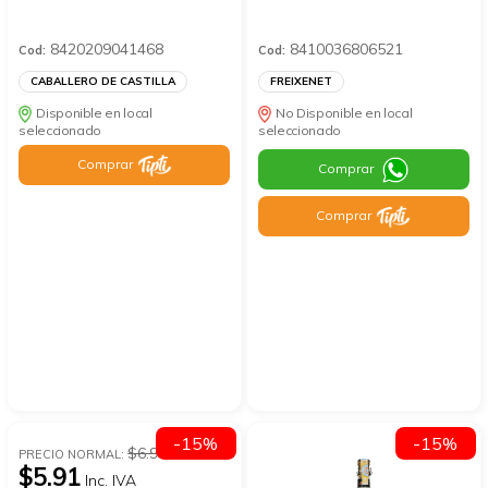
8420209041468
8410036806521
Cod:
Cod:
CABALLERO DE CASTILLA
FREIXENET
Disponible en local
No Disponible en local
seleccionado
seleccionado
Comprar
Comprar
Comprar
-15%
-15%
$6.95
PRECIO NORMAL:
$5.91
Inc. IVA