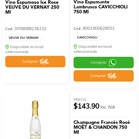
Vino Espumante
Vino Espumoso Ice Rose
Lambrusco CAVICCHIOLI
VEUVE DU VERNAY 250
750 Ml
Ml
8001900628051
3058088136132
Cod:
Cod:
CAVICCHIOLI
VEUVE DU VERNAY
Disponible en local
Disponible en local
seleccionado
seleccionado
Comprar
Comprar
Comprar
PRECIO
$143.90
Inc. IVA
Champagne Francés Rosé
MOËT & CHANDON 750
Ml