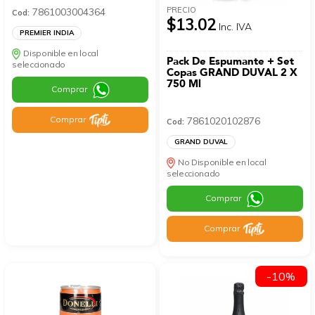
PRECIO
7861003004364
Cod:
$13.02
Inc. IVA
PREMIER INDIA
Disponible en local
Pack De Espumante + Set
seleccionado
Copas GRAND DUVAL 2 X
750 Ml
Comprar
Comprar
7861020102876
Cod:
GRAND DUVAL
No Disponible en local
seleccionado
Comprar
Comprar
-10%