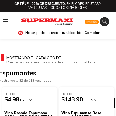
OBTÉN EL
20% DE DESCUENTO.
EN FLORES, FRUTAS Y
VERDURAS, TODOS LOS MIÉRCOLES.
☰
No se pudo detectar tu ubicación
Cambiar
MOSTRANDO EL CATÁLOGO DE:
Precios son referenciales y pueden variar según el local.
Espumantes
Mostrando 1–32 de 113 resultados
PRECIO
PRECIO
$4.98
$143.90
Inc. IVA
Inc. IVA
Ver categorías
Vino Rosado Espumoso
Vino Espumante Rose