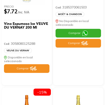
PRECIO
3185370061503
Cod:
$7.72
Inc. IVA
MOËT & CHANDON
No Disponible en local
Vino Espumoso Ice VEUVE
seleccionado
DU VERNAY 200 Ml
Comprar
Comprar
3058080125288
Cod:
VEUVE DU VERNAY
Disponible en local
seleccionado
Comprar
-15%