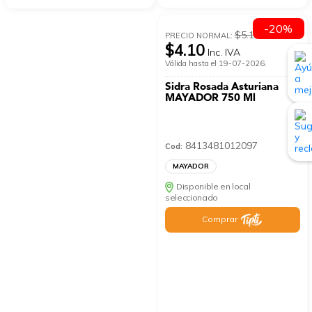
-20%
$5.12
PRECIO NORMAL:
$4.10
Inc. IVA
Válida hasta el 19-07-2026.
Sidra Rosada Asturiana
MAYADOR 750 Ml
8413481012097
Cod:
MAYADOR
Disponible en local
seleccionado
Comprar