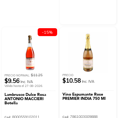
-15%
$11.25
PRECIO
PRECIO NORMAL:
$10.58
$9.56
Inc. IVA
Inc. IVA
Válida hasta el 27-08-2026.
Vino Espumante Rose
Lambrusco Dulce Rosa
PREMIER INDIA 750 Ml
ANTONIO MACCIERI
Botella
7861003009888
8000559102011
Cod:
Cod: