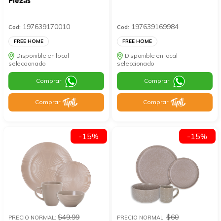
Piezas
197639170010
197639169984
Cod:
Cod:
FREE HOME
FREE HOME
Disponible en local
Disponible en local
seleccionado
seleccionado
Comprar
Comprar
Comprar
Comprar
-15%
-15%
$49.99
$60
PRECIO NORMAL:
PRECIO NORMAL: