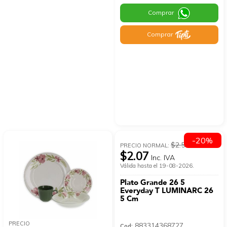
Comprar
Comprar
-20%
$2.59
PRECIO NORMAL:
$2.07
Inc. IVA
Válida hasta el 19-08-2026.
Plato Grande 26 5
Everyday T LUMINARC 26
5 Cm
PRECIO
883314368727
Cod: