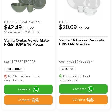
$49.99
PRECIO
PRECIO NORMAL:
$20.09
$42.49
Inc. IVA
Inc. IVA
Válida hasta el 12-08-2026.
Vajilla 16 Piezas Redonda
Vajilla Ondas Verde Mate
CRISTAR Nordika
FREE HOME 16 Piezas
7702147208327
197639170003
Cod:
Cod:
CRISTAR
FREE HOME
Disponible en local
No Disponible en local
seleccionado
seleccionado
Comprar
Comprar
Comprar
Comprar