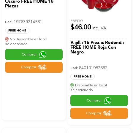
Oscuro FREE HOME 16
Piezas
PRECIO
197639214561
Cod:
$46.00
Inc. IVA
FREE HOME
No Disponible en local
Vajilla 16 Piezas Redonda
seleccionado
FREE HOME Roja Con
Negro
Comprar
Comprar
840101987592
Cod:
FREE HOME
Disponible en local
seleccionado
Comprar
Comprar