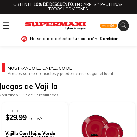
OBTÉN EL
10% DE DESCUENTO.
EN CARNES Y PROTEÍNAS,
TODOS LOS VIERNES.
☰
No se pudo detectar tu ubicación
Cambiar
MOSTRANDO EL CATÁLOGO DE:
Precios son referenciales y pueden variar según el local.
Juegos de Vajilla
Mostrando 1–17 de 17 resultados
PRECIO
$29.99
Inc. IVA
Ver categorías
Vajilla Con Hojas Verde