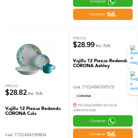
Comprar
Comprar
PRECIO
$28.99
Inc. IVA
Vajilla 12 Piezas Redonda
CORONA Ashley
PRECIO
7702484300579
Cod:
$28.82
Inc. IVA
CORONA
No Disponible en local
Vajilla 12 Piezas Redonda
seleccionado
CORONA Cala
Comprar
Comprar
7702484299804
Cod: