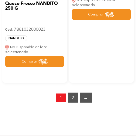
Queso Fresco NANDITO
seleccionado
250 G
Comprar
7861032000023
Cod:
NANDITO
No Disponible en local
seleccionado
Comprar
1
2
→