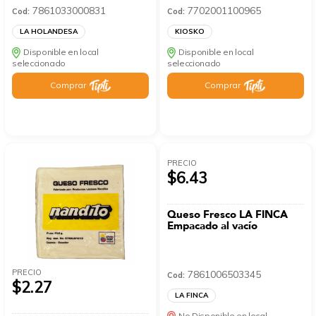
7861033000831
7702001100965
Cod:
Cod:
LA HOLANDESA
KIOSKO
Disponible en local
Disponible en local
seleccionado
seleccionado
Comprar
Comprar
PRECIO
$6.43
Queso Fresco LA FINCA
Empacado al vacío
PRECIO
7861006503345
Cod:
$2.27
LA FINCA
No Disponible en local