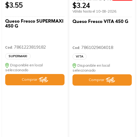
$3.55
$3.24
Válida hasta el 10-08-2026.
Queso Fresco SUPERMAXI
Queso Fresco VITA 450 G
450 G
7861223819182
7861029404018
Cod:
Cod:
SUPERMAXI
VITA
Disponible en local
Disponible en local
seleccionado
seleccionado
Comprar
Comprar