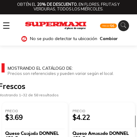
OBTÉN EL
20% DE DESCUENTO.
EN FLORES, FRUTAS Y
VERDURAS, TODOS LOS MIÉRCOLES.
☰
No se pudo detectar tu ubicación
Cambiar
MOSTRANDO EL CATÁLOGO DE:
Precios son referenciales y pueden variar según el local.
Frescos
Mostrando 1–32 de 58 resultados
PRECIO
PRECIO
$3.69
$4.22
Ver categorías
Queso Cuajada DONNEL
Queso Amasado DONNEL