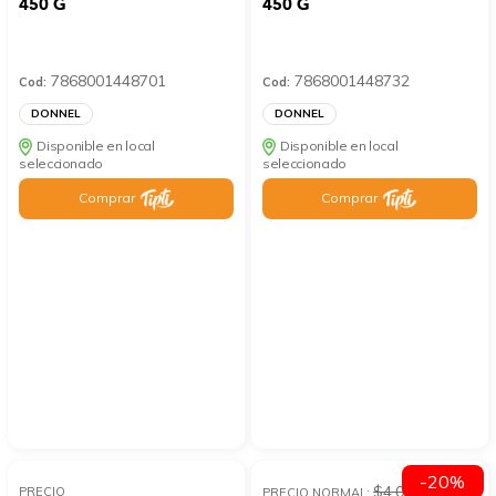
450 G
450 G
7868001448701
7868001448732
Cod:
Cod:
DONNEL
DONNEL
Disponible en local
Disponible en local
seleccionado
seleccionado
Comprar
Comprar
-20%
$4.05
PRECIO
PRECIO NORMAL: