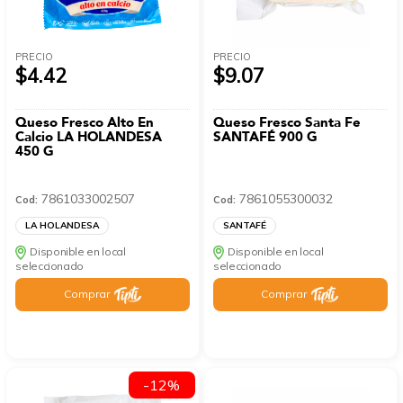
PRECIO
PRECIO
$4.42
$9.07
Queso Fresco Alto En
Queso Fresco Santa Fe
Calcio LA HOLANDESA
SANTAFÉ 900 G
450 G
7861033002507
7861055300032
Cod:
Cod:
LA HOLANDESA
SANTAFÉ
Disponible en local
Disponible en local
seleccionado
seleccionado
Comprar
Comprar
-12%