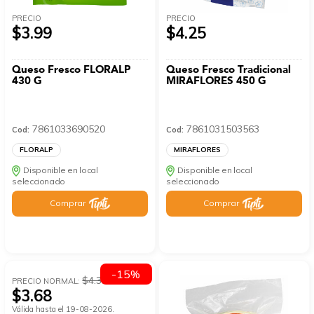
PRECIO
PRECIO
$3.99
$4.25
Queso Fresco FLORALP
Queso Fresco Tradicional
430 G
MIRAFLORES 450 G
7861033690520
7861031503563
Cod:
Cod:
FLORALP
MIRAFLORES
Disponible en local
Disponible en local
seleccionado
seleccionado
Comprar
Comprar
-15%
$4.33
PRECIO NORMAL:
$3.68
Válida hasta el 19-08-2026.