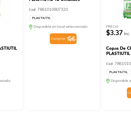
7861010907320
Cod:
PLASTIUTIL
Disponible en local seleccionado
PRECIO
$3.37
Inc.
Comprar
ASTIUTIL
Copas De 
PLASTIUTIL
7861010
Cod:
PLASTIUTIL
cionado
Disponible e
C