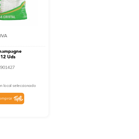
 IVA
Champagne
 12 Uds
901427
n local seleccionado
omprar