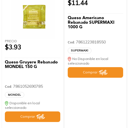
$11.44
Queso Americano
Rebanado SUPERMAXI
1000 G
PRECIO
7861223818550
Cod:
$3.93
SUPERMAXI
No Disponible en local
Queso Gruyere Rebanado
seleccionado
MONDEL 150 G
Comprar
7861052690785
Cod:
MONDEL
Disponible en local
seleccionado
Comprar