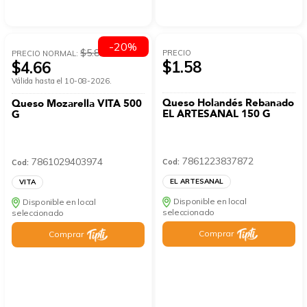
-20%
$5.82
PRECIO
PRECIO NORMAL:
$1.58
$4.66
Válida hasta el 10-08-2026.
Queso Holandés Rebanado
Queso Mozarella VITA 500
EL ARTESANAL 150 G
G
7861223837872
7861029403974
Cod:
Cod:
EL ARTESANAL
VITA
Disponible en local
Disponible en local
seleccionado
seleccionado
Comprar
Comprar