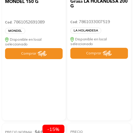
Grasa LA HOLANDESA 200
MONDEL 150 G
G
7861033007519
7861052691089
Cod:
Cod:
LA HOLANDESA
MONDEL
Disponible en local
Disponible en local
seleccionado
seleccionado
Comprar
Comprar
-15%
$4.64
PRECIO
PRECIO NORMAL: