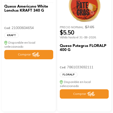
Queso Americano White
Lonchas KRAFT 340 G
$7.05
PRECIO NORMAL:
21000604654
Cod:
$5.50
KRAFT
Válida hasta el 31-08-2026.
Disponible en local
Queso Pategras FLORALP
seleccionado
400 G
Comprar
7861033692111
Cod:
FLORALP
Disponible en local
seleccionado
Comprar