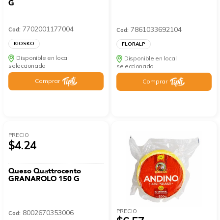
G
7702001177004
7861033692104
Cod:
Cod:
KIOSKO
FLORALP
Disponible en local
Disponible en local
seleccionado
seleccionado
Comprar
Comprar
PRECIO
$4.24
Queso Quattrocento
GRANAROLO 150 G
PRECIO
8002670353006
Cod: