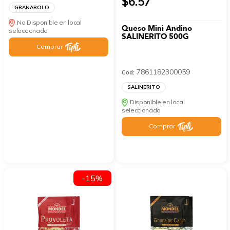
$6.57
GRANAROLO
No Disponible en local
Queso Mini Andino
seleccionado
SALINERITO 500G
Comprar
7861182300059
Cod:
SALINERITO
Disponible en local
seleccionado
Comprar
-15%