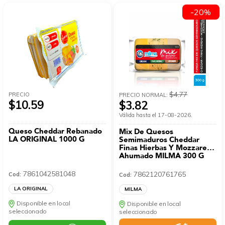
-20%
$4.77
PRECIO
PRECIO NORMAL:
$10.59
$3.82
Válida hasta el 17-08-2026.
Queso Cheddar Rebanado
Mix De Quesos
LA ORIGINAL 1000 G
Semimaduros Cheddar
Finas Hierbas Y Mozzarella
Ahumado MILMA 300 G
7861042581048
7862120761765
Cod:
Cod:
LA ORIGINAL
MILMA
Disponible en local
Disponible en local
seleccionado
seleccionado