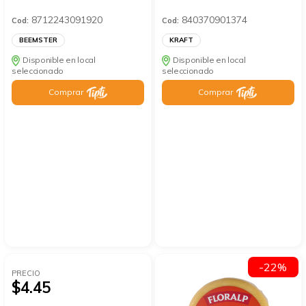
8712243091920
840370901374
Cod:
Cod:
BEEMSTER
KRAFT
Disponible en local
Disponible en local
seleccionado
seleccionado
Comprar
Comprar
-22%
PRECIO
$4.45