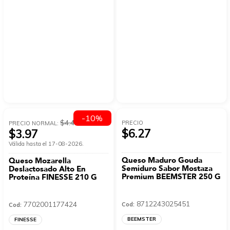
-10%
$4.41
PRECIO
PRECIO NORMAL:
$6.27
$3.97
Válida hasta el 17-08-2026.
Queso Maduro Gouda
Queso Mozarella
Semiduro Sabor Mostaza
Deslactosado Alto En
Premium BEEMSTER 250 G
Proteína FINESSE 210 G
8712243025451
7702001177424
Cod:
Cod:
BEEMSTER
FINESSE