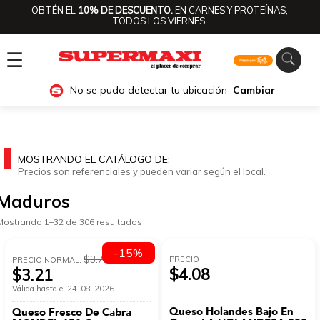
OBTÉN EL
10% DE DESCUENTO.
EN CARNES Y PROTEÍNAS,
TODOS LOS VIERNES.
☰
No se pudo detectar tu ubicación
Cambiar
MOSTRANDO EL CATÁLOGO DE:
Precios son referenciales y pueden variar según el local.
Maduros
Mostrando 1–32 de 306 resultados
-15%
$3.77
PRECIO
PRECIO NORMAL:
$4.08
$3.21
Ver categorías
Válida hasta el 24-08-2026.
Queso Holandes Bajo En
Queso Fresco De Cabra