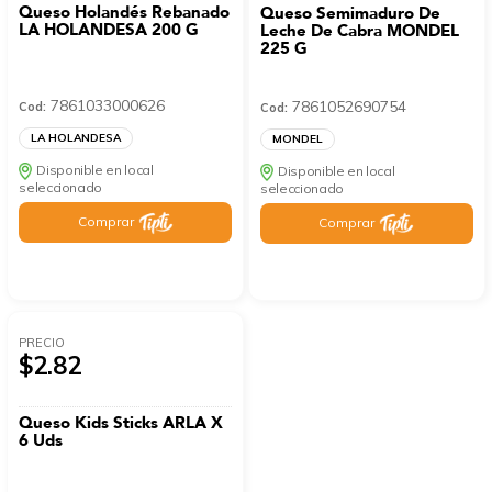
Queso Holandés Rebanado
Queso Semimaduro De
LA HOLANDESA 200 G
Leche De Cabra MONDEL
225 G
7861033000626
7861052690754
Cod:
Cod:
LA HOLANDESA
MONDEL
Disponible en local
Disponible en local
seleccionado
seleccionado
Comprar
Comprar
PRECIO
$2.82
Queso Kids Sticks ARLA X
6 Uds