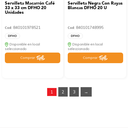
Servilleta Macarrón Café
Servilleta Negra Con Rayas
33 x 33 cm DFHO 20
Blancas DFHO 20 U
Unidades
840101978521
840101748995
Cod:
Cod:
DFHO
DFHO
Disponible en local
Disponible en local
seleccionado
seleccionado
Comprar
Comprar
1
2
3
→