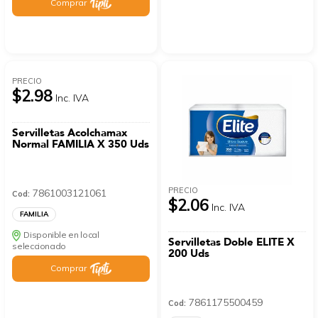
Comprar
PRECIO
$2.98
Inc. IVA
Servilletas Acolchamax
Normal FAMILIA X 350 Uds
PRECIO
7861003121061
Cod:
$2.06
Inc. IVA
FAMILIA
Disponible en local
Servilletas Doble ELITE X
seleccionado
200 Uds
Comprar
7861175500459
Cod: