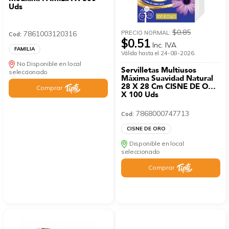
Uds
$0.85
PRECIO NORMAL:
7861003120316
Cod:
$0.51
Inc. IVA
FAMILIA
Válida hasta el 24-08-2026.
No Disponible en local
Servilletas Multiusos
seleccionado
Máxima Suavidad Natural
28 X 28 Cm CISNE DE ORO
Comprar
X 100 Uds
7868000747713
Cod:
CISNE DE ORO
Disponible en local
seleccionado
Comprar