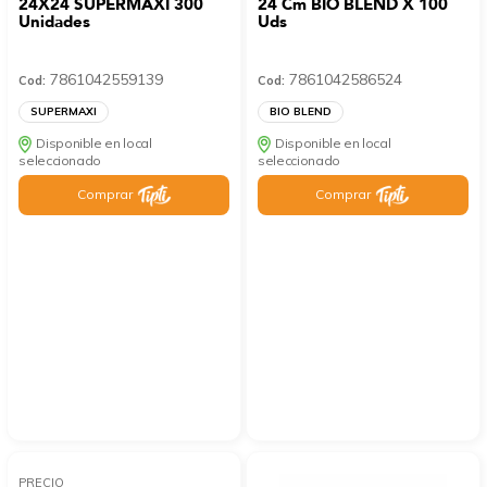
24X24 SUPERMAXI 300
24 Cm BIO BLEND X 100
Unidades
Uds
7861042559139
7861042586524
Cod:
Cod:
SUPERMAXI
BIO BLEND
Disponible en local
Disponible en local
seleccionado
seleccionado
Comprar
Comprar
PRECIO