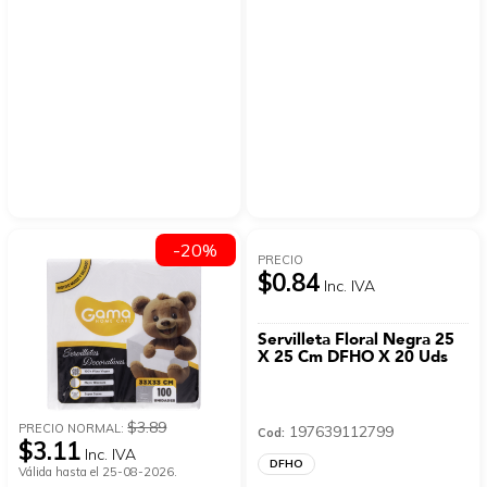
-20%
PRECIO
$0.84
Inc. IVA
Servilleta Floral Negra 25
X 25 Cm DFHO X 20 Uds
$3.89
PRECIO NORMAL:
197639112799
Cod:
$3.11
Inc. IVA
DFHO
Válida hasta el 25-08-2026.