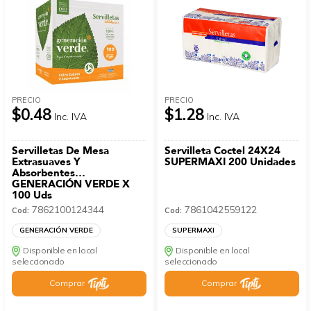
PRECIO
PRECIO
$0.48
$1.28
Inc. IVA
Inc. IVA
Servilletas De Mesa
Servilleta Coctel 24X24
Extrasuaves Y
SUPERMAXI 200 Unidades
Absorbentes
GENERACIÓN VERDE X
100 Uds
7862100124344
7861042559122
Cod:
Cod:
GENERACIÓN VERDE
SUPERMAXI
Disponible en local
Disponible en local
seleccionado
seleccionado
Comprar
Comprar