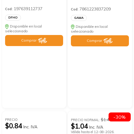
197639112737
7861223837209
Cod:
Cod:
DFHO
GAMA
Disponible en local
Disponible en local
seleccionado
seleccionado
Comprar
Comprar
-30%
$1.48
PRECIO
PRECIO NORMAL:
$0.84
$1.04
Inc. IVA
Inc. IVA
Válida hasta el 12-08-2026.