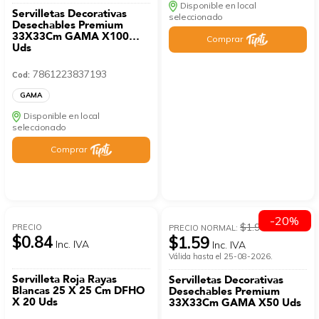
Disponible en local
Servilletas Decorativas
seleccionado
Desechables Premium
33X33Cm GAMA X100
Comprar
Uds
7861223837193
Cod:
GAMA
Disponible en local
seleccionado
Comprar
-20%
$1.99
PRECIO
PRECIO NORMAL:
$0.84
$1.59
Inc. IVA
Inc. IVA
Válida hasta el 25-08-2026.
Servilleta Roja Rayas
Servilletas Decorativas
Blancas 25 X 25 Cm DFHO
Desechables Premium
X 20 Uds
33X33Cm GAMA X50 Uds