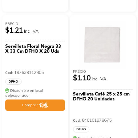
PRECIO
$1.21
Inc. IVA
Servilleta Floral Negra 33
X 33 Cm DFHO X 20 Uds
PRECIO
197639112805
Cod:
$1.10
Inc. IVA
DFHO
Disponible en local
Servilleta Café 25 x 25 cm
seleccionado
DFHO 20 Unidades
Comprar
840101978675
Cod:
DFHO