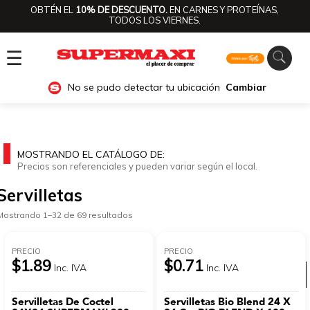
OBTÉN EL
10% DE DESCUENTO.
EN CARNES Y PROTEÍNAS,
TODOS LOS VIERNES.
☰
No se pudo detectar tu ubicación
Cambiar
MOSTRANDO EL CATÁLOGO DE:
Precios son referenciales y pueden variar según el local.
Servilletas
Mostrando 1–32 de 69 resultados
PRECIO
PRECIO
$1.89
$0.71
Inc. IVA
Inc. IVA
Ver categorías
Servilletas De Coctel
Servilletas Bio Blend 24 X