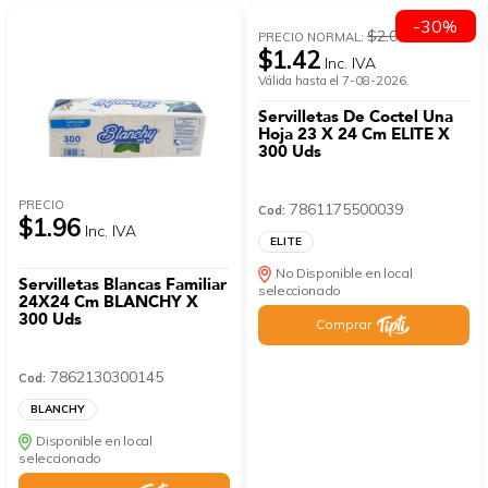
-30%
$2.02
PRECIO NORMAL:
$1.42
Inc. IVA
Válida hasta el 7-08-2026.
Servilletas De Coctel Una
Hoja 23 X 24 Cm ELITE X
300 Uds
PRECIO
7861175500039
Cod:
$1.96
Inc. IVA
ELITE
No Disponible en local
Servilletas Blancas Familiar
seleccionado
24X24 Cm BLANCHY X
300 Uds
Comprar
7862130300145
Cod:
BLANCHY
Disponible en local
seleccionado