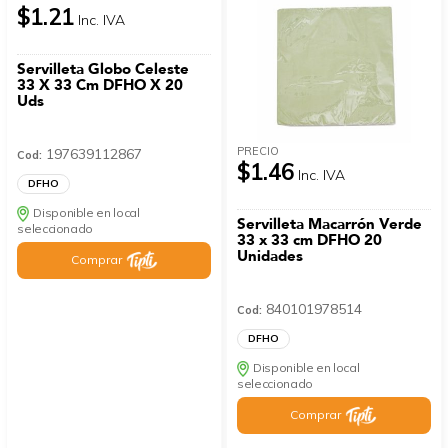
$1.21
Inc. IVA
Servilleta Globo Celeste
33 X 33 Cm DFHO X 20
Uds
PRECIO
197639112867
Cod:
$1.46
Inc. IVA
DFHO
Disponible en local
Servilleta Macarrón Verde
seleccionado
33 x 33 cm DFHO 20
Unidades
Comprar
840101978514
Cod:
DFHO
Disponible en local
seleccionado
Comprar