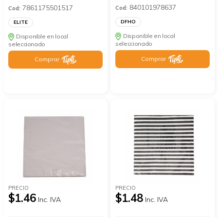
840101978637
7861175501517
Cod:
Cod:
DFHO
ELITE
Disponible en local
Disponible en local
seleccionado
seleccionado
Comprar
Comprar
PRECIO
PRECIO
$1.46
$1.48
Inc. IVA
Inc. IVA