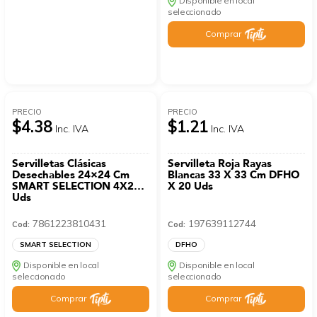
Disponible en local
seleccionado
Comprar
PRECIO
PRECIO
$4.38
$1.21
Inc. IVA
Inc. IVA
Servilletas Clásicas
Servilleta Roja Rayas
Desechables 24×24 Cm
Blancas 33 X 33 Cm DFHO
SMART SELECTION 4X200
X 20 Uds
Uds
7861223810431
197639112744
Cod:
Cod:
SMART SELECTION
DFHO
Disponible en local
Disponible en local
seleccionado
seleccionado
Comprar
Comprar