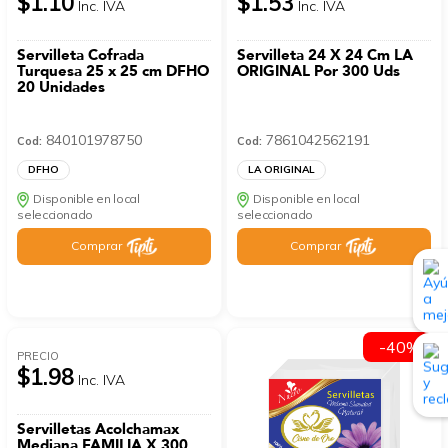
$1.10
$1.53
Inc. IVA
Inc. IVA
Servilleta Cofrada
Servilleta 24 X 24 Cm LA
Turquesa 25 x 25 cm DFHO
ORIGINAL Por 300 Uds
20 Unidades
840101978750
7861042562191
Cod:
Cod:
DFHO
LA ORIGINAL
Disponible en local
Disponible en local
seleccionado
seleccionado
Comprar
Comprar
-40%
PRECIO
$1.98
Inc. IVA
Servilletas Acolchamax
Mediana FAMILIA X 300