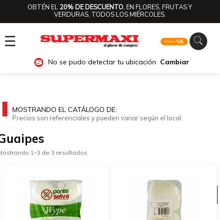
OBTÉN EL
20% DE DESCUENTO.
EN FLORES, FRUTAS Y
VERDURAS, TODOS LOS MIÉRCOLES.
☰
No se pudo detectar tu ubicación
Cambiar
MOSTRANDO EL CATÁLOGO DE:
Precios son referenciales y pueden variar según el local.
Guaipes
Mostrando 1–3 de 3 resultados
Ver categorías