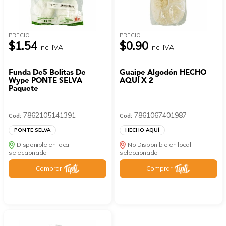
PRECIO
PRECIO
$1.54
$0.90
Inc. IVA
Inc. IVA
Funda De5 Bolitas De
Guaipe Algodón HECHO
Wype PONTE SELVA
AQUÍ X 2
Paquete
7862105141391
7861067401987
Cod:
Cod:
PONTE SELVA
HECHO AQUÍ
Disponible en local
No Disponible en local
seleccionado
seleccionado
Comprar
Comprar