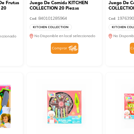
De Frutas
Juego De Comida KITCHEN
Juego De C
 20
COLLECTION 20 Piezas
COLLECTION
840101285964
1976390
Cod:
Cod:
KITCHEN COLLECTION
KITCHEN COL
No Disponible en local seleccionado
No Disponib
leccionado
Comprar
C