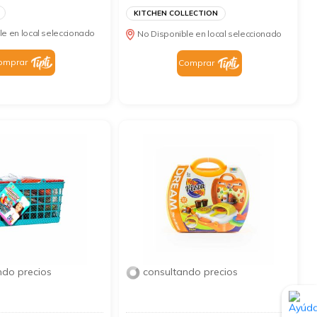
KITCHEN COLLECTION
le en local seleccionado
No Disponible en local seleccionado
omprar
Comprar
ndo precios
consultando precios