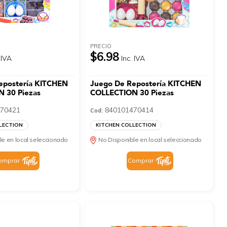
PRECIO
$6.98
 IVA
Inc. IVA
epostería KITCHEN
Juego De Repostería KITCHEN
 30 Piezas
COLLECTION 30 Piezas
70421
840101470414
Cod:
LECTION
KITCHEN COLLECTION
le en local seleccionado
No Disponible en local seleccionado
omprar
Comprar