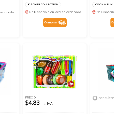
KITCHEN COLLECTION
COOK & FUN!
No Disponible en local seleccionado
No Disponib
leccionado
Comprar
C
consulta
PRECIO
$4.83
Inc. IVA