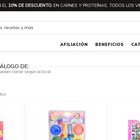
 EL
10% DE DESCUENTO.
EN CARNES Y PROTEÍNAS, TODOS LOS VI
AFILIACIÓN
BENEFICIOS
CA
ÁLOGO DE:
ueden variar según el local.
dos