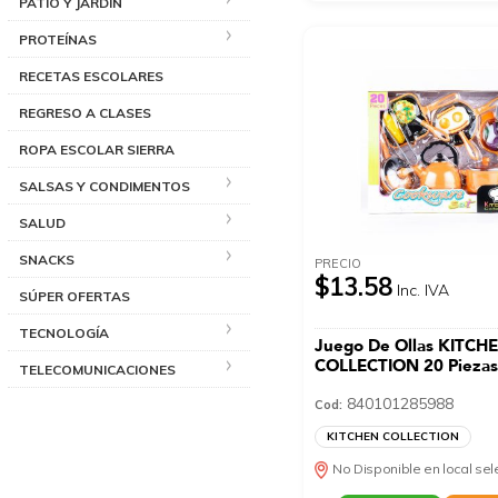
PATIO Y JARDÍN
PROTEÍNAS
RECETAS ESCOLARES
REGRESO A CLASES
ROPA ESCOLAR SIERRA
SALSAS Y CONDIMENTOS
SALUD
SNACKS
PRECIO
$13.58
Inc. IVA
SÚPER OFERTAS
TECNOLOGÍA
Juego De Ollas KITCH
COLLECTION 20 Pieza
TELECOMUNICACIONES
840101285988
Cod:
KITCHEN COLLECTION
No Disponible en local se