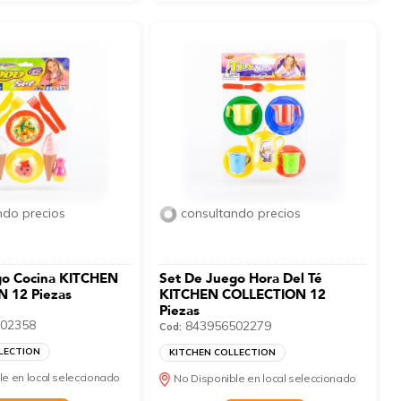
ndo precios
consultando precios
go Cocina KITCHEN
Set De Juego Hora Del Té
 12 Piezas
KITCHEN COLLECTION 12
Piezas
02358
843956502279
Cod:
LECTION
KITCHEN COLLECTION
le en local seleccionado
No Disponible en local seleccionado