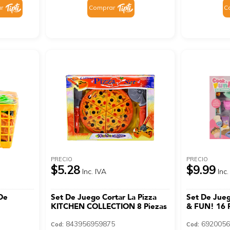
r
Comprar
C
PRECIO
PRECIO
$5.28
$9.99
Inc. IVA
Inc.
De
Set De Juego Cortar La Pizza
Set De Jue
KITCHEN COLLECTION 8 Piezas
& FUN! 16 
s
843956959875
6920056
Cod:
Cod: