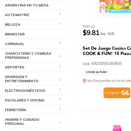
ARGENTINA EN TU MESA
AUTOMOTRIZ
BELLEZA
PRECIO
$9.81
Inc. IVA
BIENESTAR
CARNAVAL
Set De Juego Cocina C
COOK & FUN! 15 Piez
CHARCUTERÍA Y COMIDAS
PREPARADAS
6920056180805
Cod:
DEPORTES
COOK & FUN!
DIVERSIÓN Y
No Disponible en local se
ENTRETENIMIENTO
ELECTRODOMÉSTICOS
Comprar
ESCOLARES Y OFICINA
FERRETERÍA
HIGIENE Y CUIDADO
PERSONAL