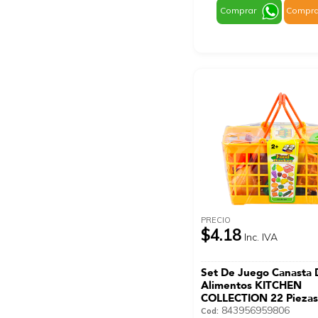
Comprar
Compra
PRECIO
$4.18
Inc. IVA
Set De Juego Canasta 
Alimentos KITCHEN
COLLECTION 22 Pieza
843956959806
Cod: