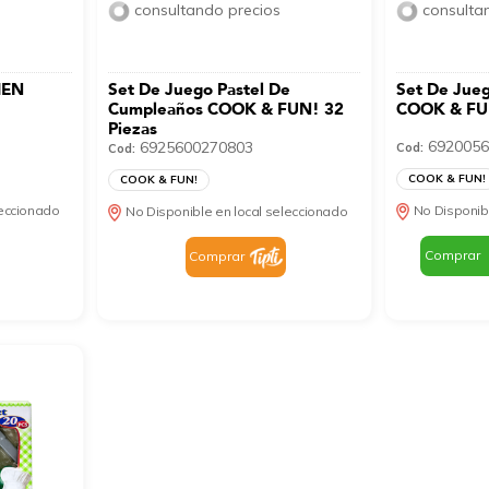
consultando precios
consulta
HEN
Set De Juego Pastel De
Set De Jueg
s
Cumpleaños COOK & FUN! 32
COOK & FUN
Piezas
6920056
6925600270803
Cod:
Cod:
COOK & FUN!
COOK & FUN!
leccionado
No Disponib
No Disponible en local seleccionado
Comprar
Comprar