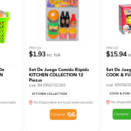
PRECIO
PRECIO
$1.93
$15.94
Inc. IVA
I
De
Set De Juego Comida Rápida
Set De Jueg
EN
KITCHEN COLLECTION 12
COOK & FUN
s
Piezas
6955600
843956702365
Cod:
Cod:
COOK & FUN!
KITCHEN COLLECTION
No Disponib
leccionado
No Disponible en local seleccionado
Comprar
Comprar