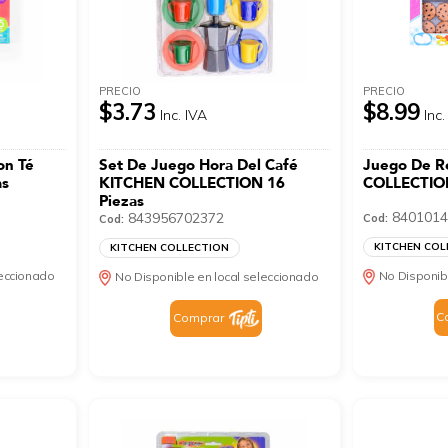
PRECIO
PRECIO
$3.73
$8.99
Inc. IVA
Inc.
on Té
Set De Juego Hora Del Café
Juego De R
as
KITCHEN COLLECTION 16
COLLECTION
Piezas
8401014
843956702372
Cod:
Cod:
KITCHEN COL
KITCHEN COLLECTION
leccionado
No Disponib
No Disponible en local seleccionado
C
Comprar