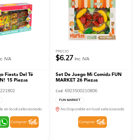
PRECIO
$6.27
nc. IVA
Inc. IVA
o Fiesta Del Té
Set De Juego Mi Comida FUN
! 15 Piezas
MARKET 26 Piezas
221802
6923500210806
Cod:
FUN MARKET
le en local seleccionado
No Disponible en local seleccionado
Comprar
Comprar