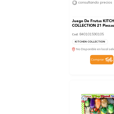
consultando precios
Juego De Frutas KITC
COLLECTION 21 Pieza
840101590105
Cod:
KITCHEN COLLECTION
No Disponible en local se
Comprar