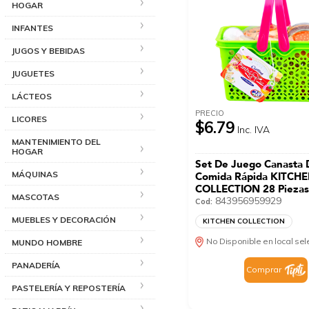
HOGAR
INFANTES
JUGOS Y BEBIDAS
JUGUETES
LÁCTEOS
PRECIO
LICORES
$6.79
Inc. IVA
MANTENIMIENTO DEL
HOGAR
Set De Juego Canasta 
MÁQUINAS
Comida Rápida KITCH
COLLECTION 28 Pieza
MASCOTAS
843956959929
Cod:
MUEBLES Y DECORACIÓN
KITCHEN COLLECTION
No Disponible en local se
MUNDO HOMBRE
PANADERÍA
Comprar
PASTELERÍA Y REPOSTERÍA