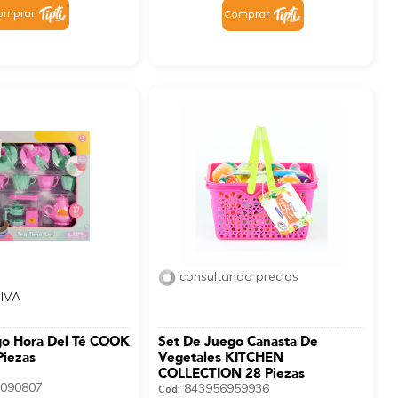
omprar
Comprar
consultando precios
 IVA
go Hora Del Té COOK
Set De Juego Canasta De
Piezas
Vegetales KITCHEN
COLLECTION 28 Piezas
090807
843956959936
Cod: