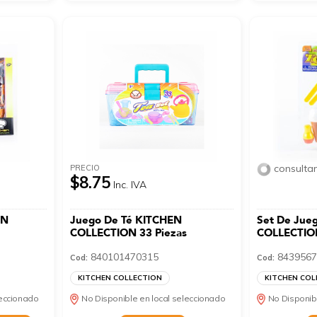
consulta
PRECIO
$8.75
Inc. IVA
EN
Juego De Té KITCHEN
Set De Jue
s
COLLECTION 33 Piezas
COLLECTION
840101470315
8439567
Cod:
Cod:
KITCHEN COLLECTION
KITCHEN COL
leccionado
No Disponible en local seleccionado
No Disponib