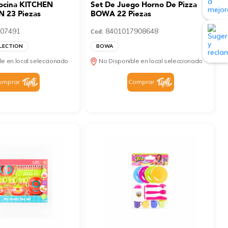
ocina KITCHEN
Set De Juego Horno De Pizza
 23 Piezas
BOWA 22 Piezas
07491
8401017908648
Cod:
LECTION
BOWA
le en local seleccionado
No Disponible en local seleccionado
omprar
Comprar