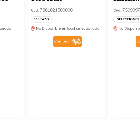
7861021500008
7509997
Cod:
Cod:
VISTAZO
SELECCIONES
cionado
No Disponible en local seleccionado
No Disponib
Comprar
C