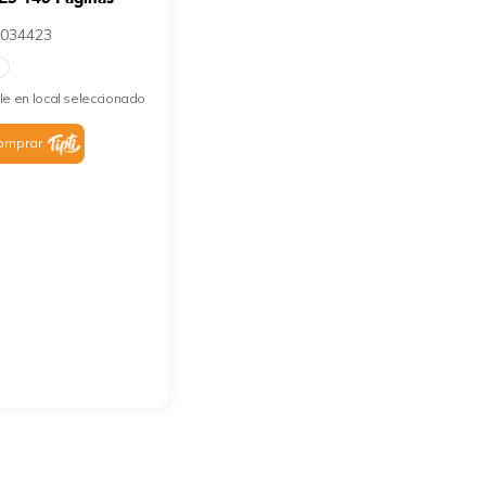
034423
le en local seleccionado
omprar