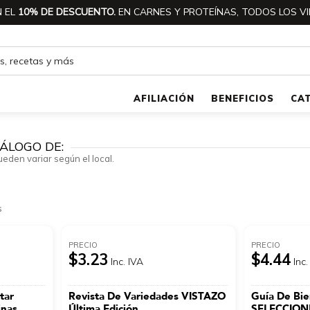
 EL
10% DE DESCUENTO.
EN CARNES Y PROTEÍNAS, TODOS LOS VI
AFILIACIÓN
BENEFICIOS
CA
ÁLOGO DE:
ueden variar según el local.
s
PRECIO
PRECIO
$3.23
$4.44
Inc. IVA
Inc.
tar
Revista De Variedades VISTAZO
Guía De Bie
inas
Última Edición
SELECCIONE