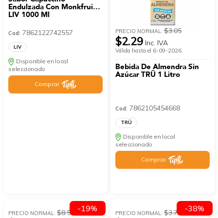
Endulzada Con Monkfruit
LIV 1000 Ml
$3.05
PRECIO NORMAL:
7862122742557
Cod:
$2.29
Inc. IVA
LIV
Válida hasta el 6-09-2026.
Disponible en local
Bebida De Almendra Sin
seleccionado
Azúcar TRÜ 1 Litro
Comprar
7862105454668
Cod:
TRÜ
Disponible en local
seleccionado
Comprar
-19%
-38%
$8.53
$3.73
PRECIO NORMAL:
PRECIO NORMAL: