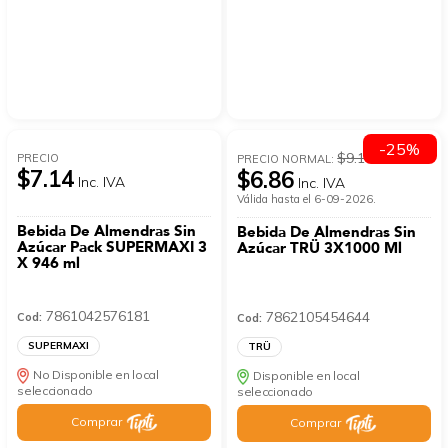
-25%
$9.14
PRECIO
PRECIO NORMAL:
$7.14
$6.86
Inc. IVA
Inc. IVA
Válida hasta el 6-09-2026.
Bebida De Almendras Sin
Bebida De Almendras Sin
Azúcar Pack SUPERMAXI 3
Azúcar TRÜ 3X1000 Ml
X 946 ml
7861042576181
7862105454644
Cod:
Cod:
SUPERMAXI
TRÜ
No Disponible en local
Disponible en local
seleccionado
seleccionado
Comprar
Comprar