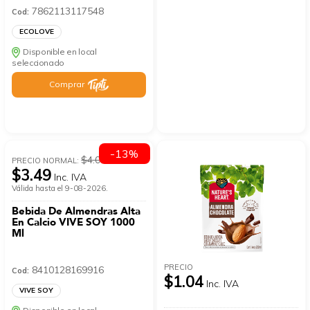
7862113117548
Cod:
ECOLOVE
Disponible en local
seleccionado
Comprar
-13%
$4.01
PRECIO NORMAL:
$3.49
Inc. IVA
Válida hasta el 9-08-2026.
Bebida De Almendras Alta
En Calcio VIVE SOY 1000
Ml
PRECIO
8410128169916
Cod:
$1.04
Inc. IVA
VIVE SOY