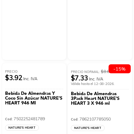
-15%
$8.61
PRECIO
PRECIO NORMAL:
$3.92
$7.33
Inc. IVA
Inc. IVA
Válida hasta el 12-08-2026.
Bebida De Almendras Y
Bebida De Almendras
Coco Sin Azúcar NATURE’S
3Pack Heart NATURE’S
HEART 946 Ml
HEART 3 X 946 ml
7502252481789
7862107785050
Cod:
Cod:
NATURE'S HEART
NATURE'S HEART