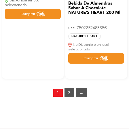
Disponible en local
Bebida De Almendras
seleccionado
Sabor A Chocolate
NATURE’S HEART 200 Ml
Comprar
7502252483356
Cod:
NATURE'S HEART
No Disponible en local
seleccionado
Comprar
1
2
→