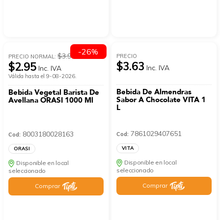
-26%
$3.99
PRECIO
PRECIO NORMAL:
$3.63
$2.95
Inc. IVA
Inc. IVA
Válida hasta el 9-08-2026.
Bebida De Almendras
Bebida Vegetal Barista De
Sabor A Chocolate VITA 1
Avellana ORASI 1000 Ml
L
7861029407651
8003180028163
Cod:
Cod:
VITA
ORASI
Disponible en local
Disponible en local
seleccionado
seleccionado
Comprar
Comprar