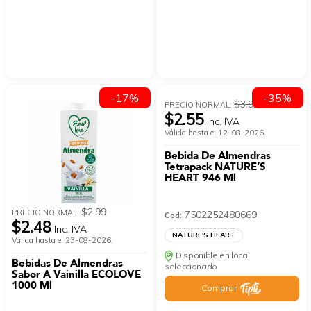
-17%
-35%
$3.92
PRECIO NORMAL:
$2.55
Inc. IVA
Válida hasta el 12-08-2026.
Bebida De Almendras
Tetrapack NATURE’S
HEART 946 Ml
$2.99
PRECIO NORMAL:
7502252480669
Cod:
$2.48
Inc. IVA
NATURE'S HEART
Válida hasta el 23-08-2026.
Disponible en local
Bebidas De Almendras
seleccionado
Sabor A Vainilla ECOLOVE
1000 Ml
Comprar