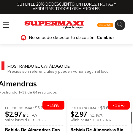
OBTÉN EL
20% DE DESCUENTO.
EN FLORES, FRUTAS Y
VERDURAS, TODOS LOS MIÉRCOLES.
☰
No se pudo detectar tu ubicación
Cambiar
MOSTRANDO EL CATÁLOGO DE:
Precios son referenciales y pueden variar según el local.
Almendras
Mostrando 1–32 de 64 resultados
-18%
-18%
$3.62
$3.62
PRECIO NORMAL:
PRECIO NORMAL:
$2.97
$2.97
Inc. IVA
Inc. IVA
Ver categorías
Válida hasta el 6-09-2026.
Válida hasta el 6-09-2026.
Bebida De Almendras Con
Bebida De Almendras Sin