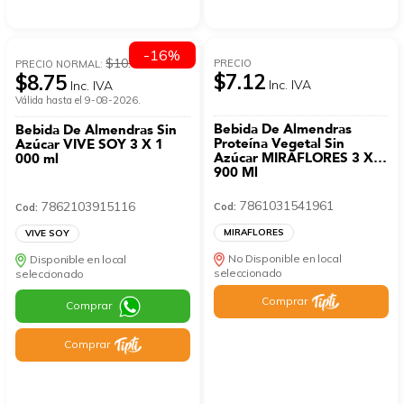
-16%
$10.42
PRECIO
PRECIO NORMAL:
$7.12
$8.75
Inc. IVA
Inc. IVA
Válida hasta el 9-08-2026.
Bebida De Almendras
Bebida De Almendras Sin
Proteína Vegetal Sin
Azúcar VIVE SOY 3 X 1
Azúcar MIRAFLORES 3 X
000 ml
900 Ml
7861031541961
7862103915116
Cod:
Cod:
MIRAFLORES
VIVE SOY
No Disponible en local
Disponible en local
seleccionado
seleccionado
Comprar
Comprar
Comprar