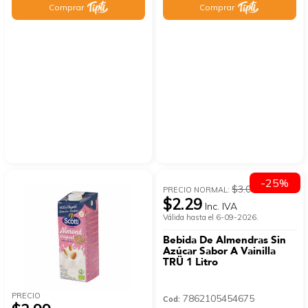
Comprar
Comprar
-25%
$3.05
PRECIO NORMAL:
$2.29
Inc. IVA
Válida hasta el 6-09-2026.
Bebida De Almendras Sin
Azúcar Sabor A Vainilla
TRÜ 1 Litro
PRECIO
7862105454675
Cod: