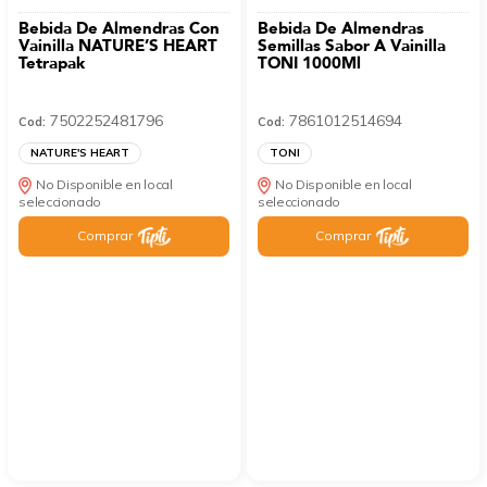
Bebida De Almendras Con
Bebida De Almendras
Vainilla NATURE’S HEART
Semillas Sabor A Vainilla
Tetrapak
TONI 1000Ml
7502252481796
7861012514694
Cod:
Cod:
NATURE'S HEART
TONI
No Disponible en local
No Disponible en local
seleccionado
seleccionado
Comprar
Comprar