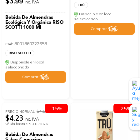
$3.99
Inc. IVA
TRÜ
Disponible en local
Bebida De Almendras
seleccionado
Ecológica Y Orgánica RISO
SCOTTI 1000 Ml
Comprar
8001860222658
Cod:
RISO SCOTTI
Disponible en local
seleccionado
Comprar
-15%
-25%
$4.97
PRECIO NORMAL:
$4.23
Inc. IVA
Válida hasta el 9-08-2026.
Bebida De Almendras
Sabor Capuccino