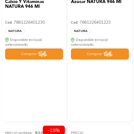
Calcio Y Vitaminas
Azúcar NATURA 946 Ml
NATURA 946 Ml
7861226401230
7861226401223
Cod:
Cod:
NATURA
NATURA
Disponible en local
Disponible en local
seleccionado
seleccionado
Comprar
Comprar
-18%
$3.62
PRECIO
PRECIO NORMAL: