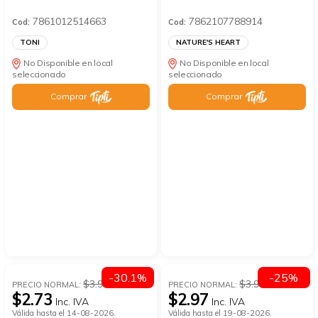
7861012514663
7862107788914
Cod:
Cod:
TONI
NATURE'S HEART
No Disponible en local
No Disponible en local
seleccionado
seleccionado
Comprar
Comprar
-30.1%
-25%
$3.9
$3.96
PRECIO NORMAL:
PRECIO NORMAL:
$2.73
$2.97
Inc. IVA
Inc. IVA
Válida hasta el 14-08-2026.
Válida hasta el 19-08-2026.