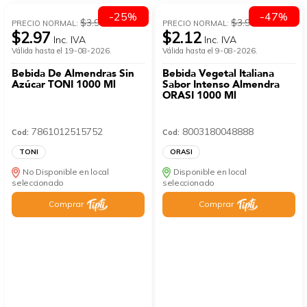
-25%
-47%
$3.96
$3.99
PRECIO NORMAL:
PRECIO NORMAL:
$2.97
$2.12
Inc. IVA
Inc. IVA
Válida hasta el 19-08-2026.
Válida hasta el 9-08-2026.
Bebida De Almendras Sin
Bebida Vegetal Italiana
Azúcar TONI 1000 Ml
Sabor Intenso Almendra
ORASI 1000 Ml
7861012515752
8003180048888
Cod:
Cod:
TONI
ORASI
No Disponible en local
Disponible en local
seleccionado
seleccionado
Comprar
Comprar