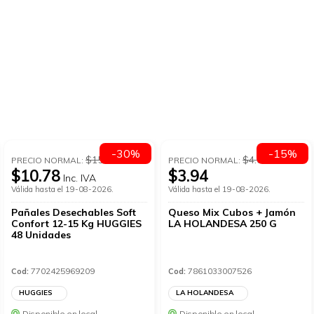
-30%
-15%
$15.4
$4.64
PRECIO NORMAL:
PRECIO NORMAL:
$10.78
$3.94
Inc. IVA
Válida hasta el 19-08-2026.
Válida hasta el 19-08-2026.
Pañales Desechables Soft
Queso Mix Cubos + Jamón
Confort 12-15 Kg HUGGIES
LA HOLANDESA 250 G
48 Unidades
7702425969209
7861033007526
Cod:
Cod:
HUGGIES
LA HOLANDESA
Disponible en local
Disponible en local