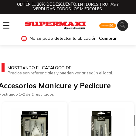
OBTÉN EL
20% DE DESCUENTO.
EN FLORES, FRUTAS Y
VERDURAS, TODOS LOS MIÉRCOLES.
☰
No se pudo detectar tu ubicación
Cambiar
MOSTRANDO EL CATÁLOGO DE:
Precios son referenciales y pueden variar según el local.
Accesorios Manicure y Pedicure
Mostrando 1–2 de 2 resultados
Ver categorías