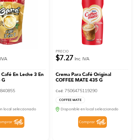
PRECIO
$7.27
 IVA
Inc. IVA
 Café En Leche 3 En
Crema Para Café Original
 G
COFFEE MATE 435 G
840855
7506475119290
Cod:
COFFEE MATE
n local seleccionado
Disponible en local seleccionado
omprar
Comprar