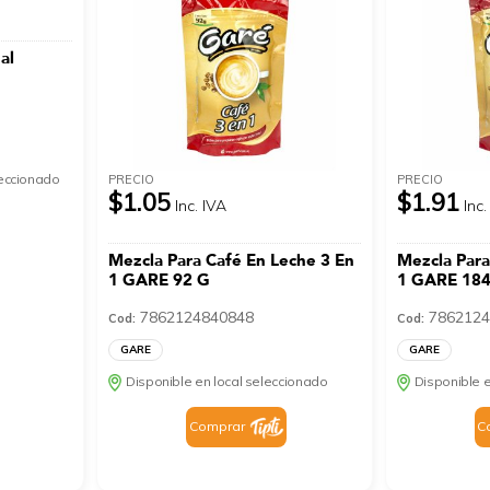
al
leccionado
PRECIO
PRECIO
$1.05
$1.91
Inc. IVA
Inc.
Mezcla Para Café En Leche 3 En
Mezcla Para
1 GARE 92 G
1 GARE 184
7862124840848
7862124
Cod:
Cod:
GARE
GARE
Disponible en local seleccionado
Disponible e
Comprar
C