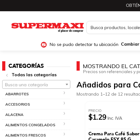
OBTÉN
No se pudo detectar tu ubicación
Cambiar
CATEGORÍAS
MOSTRANDO EL CAT
Precios son referenciales y p
Todas las categorías
Añadidos para C
Busca una categoría
Mostrando 1–12 de 12 resulta
ABARROTES
ACCESORIOS
PRECIO
ALACENA
$1.29
Inc. IVA
ALIMENTOS CONGELADOS
Crema Para Café Sabor
ALIMENTOS FRESCOS
Caramelo ESY 85 G