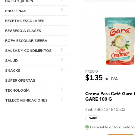
PATIO Y JARDÍN
PROTEÍNAS
RECETAS ESCOLARES
REGRESO A CLASES
ROPA ESCOLAR SIERRA
SALSAS Y CONDIMENTOS
SALUD
SNACKS
PRECIO
$1.35
Inc. IVA
SÚPER OFERTAS
TECNOLOGÍA
Crema Para Café Gare
GARE 100 G
TELECOMUNICACIONES
7862124840503
Cod:
GARE
Disponible en local selec