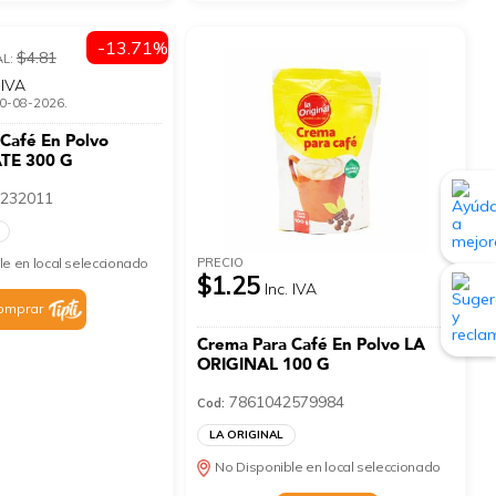
-13.71%
$4.81
AL:
 IVA
 30-08-2026.
Café En Polvo
TE 300 G
232011
PRECIO
le en local seleccionado
$1.25
Inc. IVA
omprar
Crema Para Café En Polvo LA
ORIGINAL 100 G
7861042579984
Cod:
LA ORIGINAL
No Disponible en local seleccionado