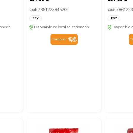
7861223845204
7861223
Cod:
Cod:
ESY
ESY
cionado
Disponible en local seleccionado
Disponible e
Comprar
C