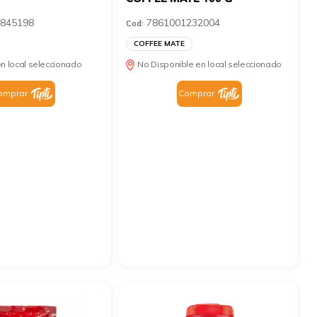
845198
7861001232004
Cod:
COFFEE MATE
n local seleccionado
No Disponible en local seleccionado
omprar
Comprar