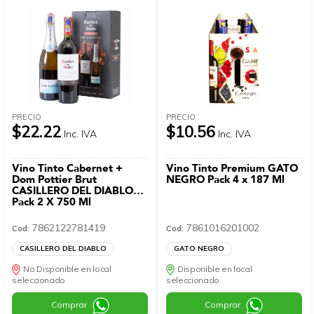
PRECIO
PRECIO
$22.22
$10.56
Inc. IVA
Inc. IVA
Vino Tinto Cabernet +
Vino Tinto Premium GATO
Dom Pottier Brut
NEGRO Pack 4 x 187 Ml
CASILLERO DEL DIABLO
Pack 2 X 750 Ml
7862122781419
7861016201002
Cod:
Cod:
CASILLERO DEL DIABLO
GATO NEGRO
No Disponible en local
Disponible en local
seleccionado
seleccionado
Comprar
Comprar