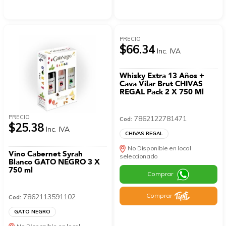
PRECIO
$66.34
Inc. IVA
Whisky Extra 13 Años +
Cava Vilar Brut CHIVAS
REGAL Pack 2 X 750 Ml
PRECIO
7862122781471
Cod:
$25.38
Inc. IVA
CHIVAS REGAL
No Disponible en local
Vino Cabernet Syrah
seleccionado
Blanco GATO NEGRO 3 X
750 ml
Comprar
Comprar
7862113591102
Cod:
GATO NEGRO