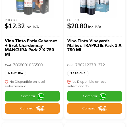
PRECIO
PRECIO
$12.32
$20.80
Inc. IVA
Inc. IVA
Vino Tinto Entia Cabernet
Vino Tinto Vineyards
+ Brut Chardonnay
Malbec TRAPICHE Pack 2 X
MANCURA Pack 2 X 750
750 Ml
Ml
7868001056500
7862122781372
Cod:
Cod:
MANCURA
TRAPICHE
No Disponible en local
No Disponible en local
seleccionado
seleccionado
Comprar
Comprar
Comprar
Comprar