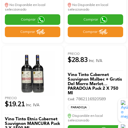
No Disponible en local
No Disponible en local
seleccionado
seleccionado
Comprar
Comprar
Comprar
Comprar
PRECIO
$28.83
Inc. IVA
Vino Tinto Cabernet
Sauvignon Malbec + Gratis
Del Morro Merlot
PARADOJA Pack 2 X 750
Ml
PRECIO
7862116920589
Cod:
$19.21
Inc. IVA
PARADOJA
Disponible en local
Vino Tinto Etnia Cabernet
seleccionado
Sauvignon MANCURA Pack