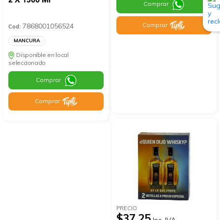
2 X 1500 Ml
Comprar
Comprar
7868001056524
Cod:
MANCURA
Disponible en local
seleccionado
Comprar
Comprar
PRECIO
$37.25
Inc. IVA