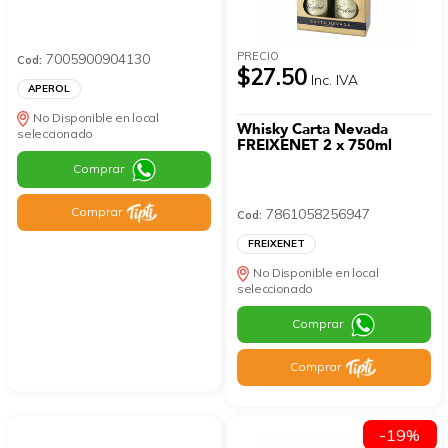
PRECIO
7005900904130
Cod:
$27.50
Inc. IVA
APEROL
No Disponible en local
Whisky Carta Nevada
seleccionado
FREIXENET 2 x 750ml
Comprar
Comprar
7861058256947
Cod:
FREIXENET
No Disponible en local
seleccionado
Comprar
Comprar
-19%