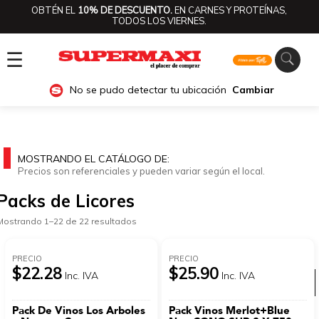
OBTÉN EL
10% DE DESCUENTO.
EN CARNES Y PROTEÍNAS,
TODOS LOS VIERNES.
☰
No se pudo detectar tu ubicación
Cambiar
MOSTRANDO EL CATÁLOGO DE:
Precios son referenciales y pueden variar según el local.
Packs de Licores
Mostrando 1–22 de 22 resultados
PRECIO
PRECIO
$22.28
$25.90
Inc. IVA
Inc. IVA
Ver categorías
Pack De Vinos Los Arboles
Pack Vinos Merlot+Blue