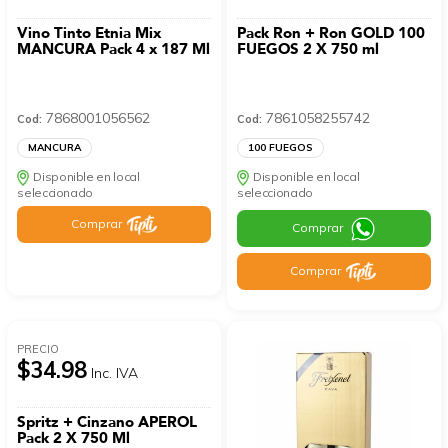
Vino Tinto Etnia Mix
Pack Ron + Ron GOLD 100
MANCURA Pack 4 x 187 Ml
FUEGOS 2 X 750 ml
7868001056562
7861058255742
Cod:
Cod:
MANCURA
100 FUEGOS
Disponible en local
Disponible en local
seleccionado
seleccionado
Comprar
Comprar
Comprar
PRECIO
$34.98
Inc. IVA
Spritz + Cinzano APEROL
Pack 2 X 750 Ml