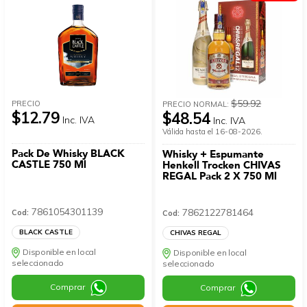
$59.92
PRECIO
PRECIO NORMAL:
$12.79
$48.54
Inc. IVA
Inc. IVA
Válida hasta el 16-08-2026.
Pack De Whisky BLACK
Whisky + Espumante
CASTLE 750 Ml
Henkell Trocken CHIVAS
REGAL Pack 2 X 750 Ml
7861054301139
7862122781464
Cod:
Cod:
BLACK CASTLE
CHIVAS REGAL
Disponible en local
Disponible en local
seleccionado
seleccionado
Comprar
Comprar