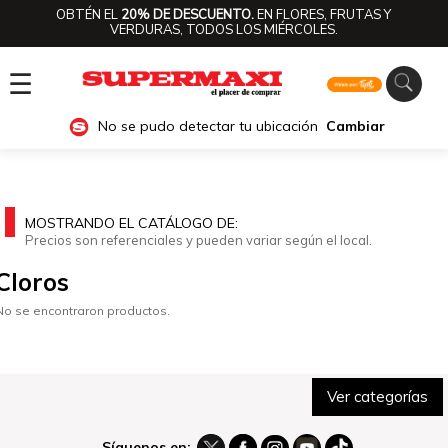
OBTÉN EL
20% DE DESCUENTO.
EN FLORES, FRUTAS Y
VERDURAS, TODOS LOS MIÉRCOLES.
☰
No se pudo detectar tu ubicación
Cambiar
MOSTRANDO EL CATÁLOGO DE:
Precios son referenciales y pueden variar según el local.
Cloros
No se encontraron productos.
Ver categorías
Síguenos en: