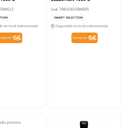
584612
7861042584605
Cod:
TION
SMART SELECTION
le en local seleccionado
Disponible en local seleccionado
omprar
Comprar
ndo precios