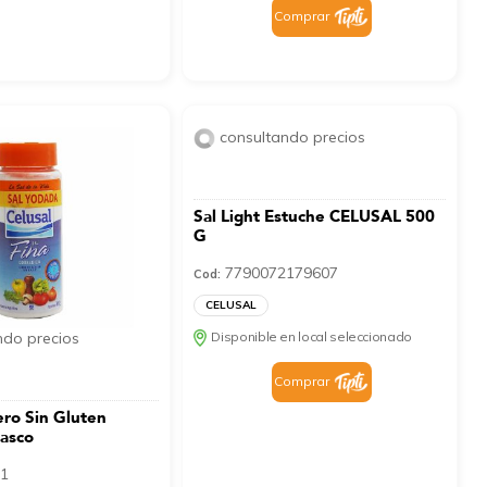
Comprar
consultando precios
Sal Light Estuche CELUSAL 500
G
7790072179607
Cod:
CELUSAL
Disponible en local seleccionado
ndo precios
Comprar
ero Sin Gluten
asco
1