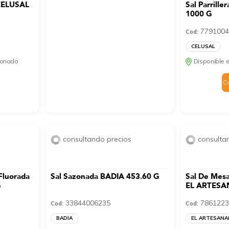
 CELUSAL
Sal Parrill
1000 G
7791004
Cod:
CELUSAL
cionado
Disponible e
C
consultando precios
consulta
Fluorada
Sal Sazonada BADIA 453.60 G
Sal De Mesa
G
EL ARTESA
33844006235
7861223
Cod:
Cod:
BADIA
EL ARTESANA