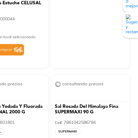
era Estuche CELUSAL
000044
n local seleccionado
omprar
ndo precios
consultando precios
 Yodada Y Fluorada
Sal Rosada Del Himalaya Fina
NAL 2000 G
SUPERMAXI 90 G
831801
7861042586784
Cod:
L
SUPERMAXI