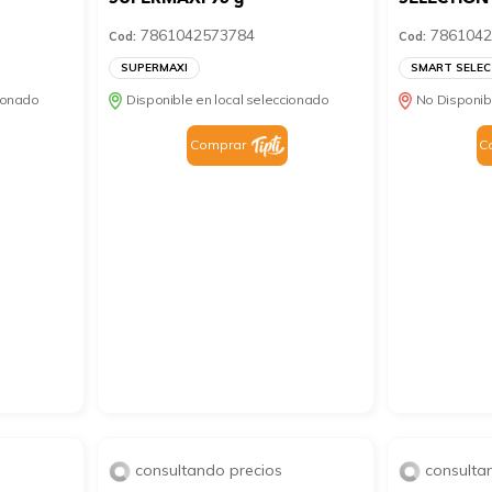
7861042573784
7861042
Cod:
Cod:
SUPERMAXI
SMART SELEC
cionado
Disponible en local seleccionado
No Disponib
Comprar
C
consultando precios
consulta