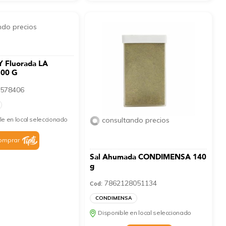
ndo precios
Y Fluorada LA
500 G
578406
le en local seleccionado
consultando precios
omprar
Sal Ahumada CONDIMENSA 140
g
7862128051134
Cod:
CONDIMENSA
Disponible en local seleccionado