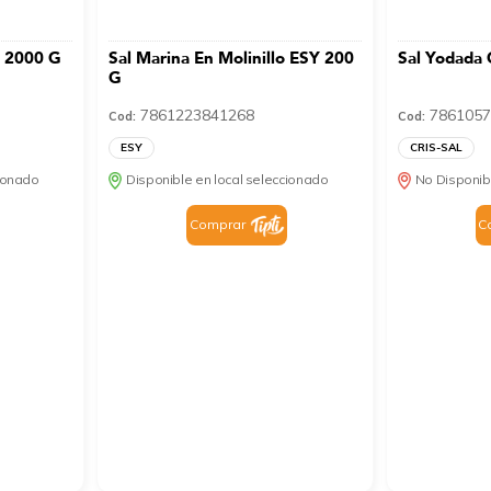
 2000 G
Sal Marina En Molinillo ESY 200
Sal Yodada 
G
7861223841268
7861057
Cod:
Cod:
ESY
CRIS-SAL
cionado
Disponible en local seleccionado
No Disponib
Comprar
C