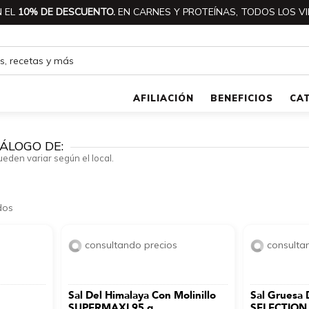
 EL
10% DE DESCUENTO.
EN CARNES Y PROTEÍNAS, TODOS LOS VI
AFILIACIÓN
BENEFICIOS
CA
ÁLOGO DE:
ueden variar según el local.
dos
consultando precios
consulta
Sal Del Himalaya Con Molinillo
Sal Gruesa
SUPERMAXI 95 g
SELECTION