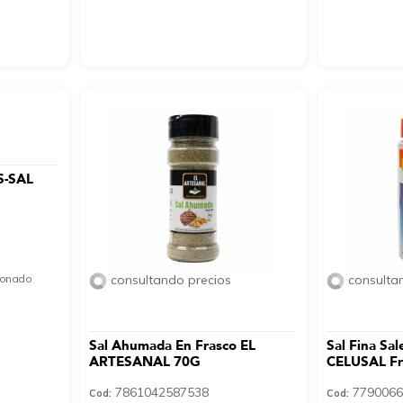
S-SAL
cionado
consultando precios
consulta
Sal Ahumada En Frasco EL
Sal Fina Sal
ARTESANAL 70G
CELUSAL Fr
7861042587538
7790066
Cod:
Cod: