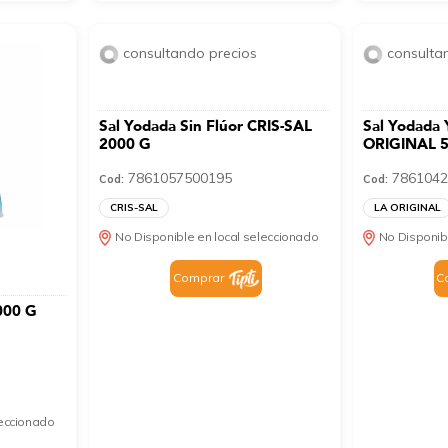
consultando precios
consulta
Sal Yodada Sin Flúor CRIS-SAL
Sal Yodada 
2000 G
ORIGINAL 
7861057500195
7861042
Cod:
Cod:
CRIS-SAL
LA ORIGINAL
No Disponible en local seleccionado
No Disponib
Comprar
C
000 G
leccionado