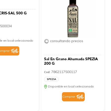
CRIS-SAL 500 G
500034
le en local seleccionado
consultando precios
omprar
Sal En Grano Ahumada SPEZIA
200 G
7862117500117
Cod:
SPEZIA
Disponible en local seleccionado
Comprar