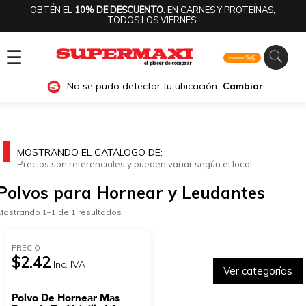
OBTÉN EL
10% DE DESCUENTO.
EN CARNES Y PROTEÍNAS,
TODOS LOS VIERNES.
☰
No se pudo detectar tu ubicación
Cambiar
MOSTRANDO EL CATÁLOGO DE:
Precios son referenciales y pueden variar según el local.
Polvos para Hornear y Leudantes
Mostrando 1–1 de 1 resultados
PRECIO
$2.42
Inc. IVA
Ver categorías
Polvo De Hornear Mas