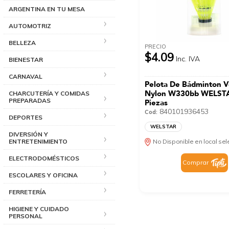
ARGENTINA EN TU MESA
AUTOMOTRIZ
BELLEZA
PRECIO
$4.09
Inc. IVA
BIENESTAR
CARNAVAL
Pelota De Bádminton V
Nylon W330bb WELST
CHARCUTERÍA Y COMIDAS
PREPARADAS
Piezas
840101936453
Cod:
DEPORTES
WELSTAR
DIVERSIÓN Y
No Disponible en local se
ENTRETENIMIENTO
ELECTRODOMÉSTICOS
Comprar
ESCOLARES Y OFICINA
FERRETERÍA
HIGIENE Y CUIDADO
PERSONAL