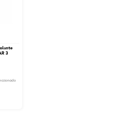
olante
AR 3
leccionado