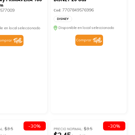
Cm
7707849576996
577009
Cod:
DISNEY
Disponible en local seleccionado
le en local seleccionado
Comprar
omprar
-30%
-30%
$3.5
$3.5
AL:
PRECIO NORMAL: