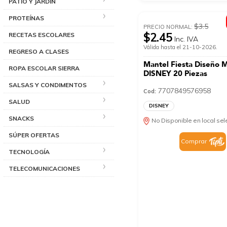
PATIO Y JARDÍN
PROTEÍNAS
$3.5
PRECIO NORMAL:
$2.45
RECETAS ESCOLARES
Inc. IVA
Válida hasta el 21-10-2026.
REGRESO A CLASES
Mantel Fiesta Diseño M
ROPA ESCOLAR SIERRA
DISNEY 20 Piezas
SALSAS Y CONDIMENTOS
7707849576958
Cod:
SALUD
DISNEY
SNACKS
No Disponible en local se
SÚPER OFERTAS
Comprar
TECNOLOGÍA
TELECOMUNICACIONES