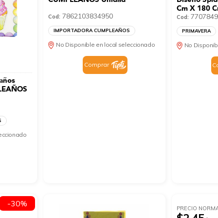
Cm X 180 
7862103834950
7707849
Cod:
Cod:
IMPORTADORA CUMPLEAÑOS
PRIMAVERA
No Disponible en local seleccionado
No Disponib
Comprar
C
eaños
LEAÑOS
S
leccionado
-30%
PRECIO NORM