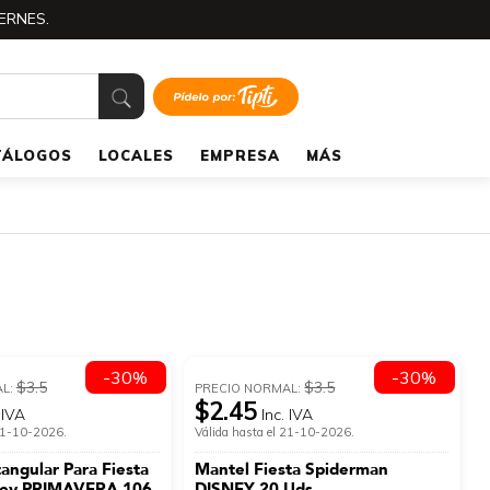
ERNES.
TÁLOGOS
LOCALES
EMPRESA
MÁS
-30%
-30%
$3.5
$3.5
AL:
PRECIO NORMAL:
$2.45
 IVA
Inc. IVA
 21-10-2026.
Válida hasta el 21-10-2026.
angular Para Fiesta
Mantel Fiesta Spiderman
dey PRIMAVERA 106
DISNEY 20 Uds