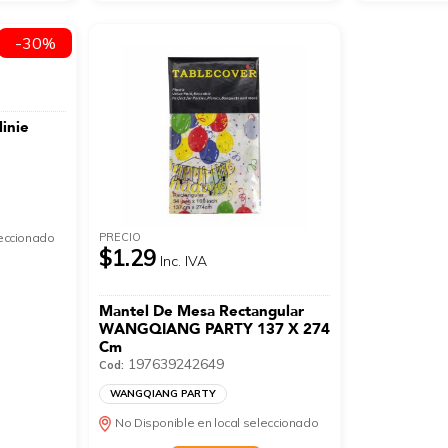
-30%
inie
PRECIO
leccionado
$1.29
Inc. IVA
Mantel De Mesa Rectangular
WANGQIANG PARTY 137 X 274
Cm
197639242649
Cod:
WANGQIANG PARTY
No Disponible en local seleccionado