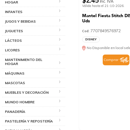
$2.45
Inc. IVA
HOGAR
Válida hasta el 21-10-2026.
INFANTES
Mantel Fiesta Stitch D
Uds
JUGOS Y BEBIDAS
7707849576972
JUGUETES
Cod:
DISNEY
LÁCTEOS
No Disponible en local se
LICORES
MANTENIMIENTO DEL
Comprar
HOGAR
MÁQUINAS
MASCOTAS
MUEBLES Y DECORACIÓN
MUNDO HOMBRE
PANADERÍA
PASTELERÍA Y REPOSTERÍA