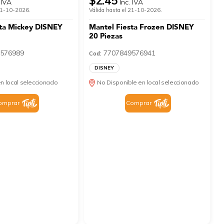
$2.45
 IVA
Inc. IVA
 21-10-2026.
Válida hasta el 21-10-2026.
sta Mickey DISNEY
Mantel Fiesta Frozen DISNEY
20 Piezas
576989
7707849576941
Cod:
DISNEY
n local seleccionado
No Disponible en local seleccionado
omprar
Comprar