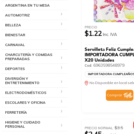
ARGENTINA EN TU MESA
AUTOMOTRIZ
BELLEZA
PRECIO
$1.22
Inc. IVA
BIENESTAR
CARNAVAL
Servilleta Feliz Cumpl
IMPORTADORA CUMP
CHARCUTERÍA Y COMIDAS
PREPARADAS
X20 Unidades
6963598548979
Cod:
DEPORTES
IMPORTADORA CUMPLEAÑO
DIVERSIÓN Y
No Disponible en local se
ENTRETENIMIENTO
ELECTRODOMÉSTICOS
Comprar
ESCOLARES Y OFICINA
FERRETERÍA
HIGIENE Y CUIDADO
PERSONAL
$3.5
PRECIO NORMAL: