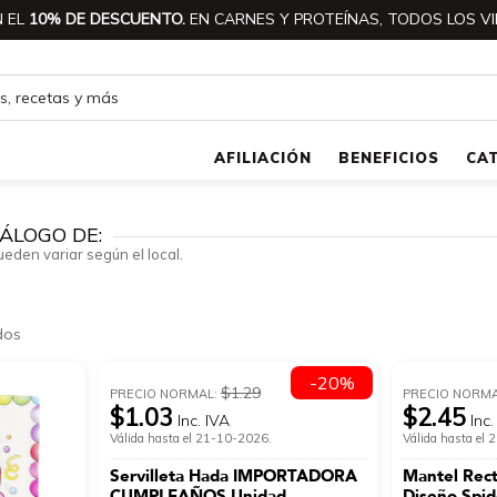
 EL
10% DE DESCUENTO.
EN CARNES Y PROTEÍNAS, TODOS LOS VI
AFILIACIÓN
BENEFICIOS
CA
ÁLOGO DE:
ueden variar según el local.
dos
-20%
$1.29
PRECIO NORMAL:
PRECIO NORM
$1.03
$2.45
Inc. IVA
Inc.
Válida hasta el 21-10-2026.
Válida hasta el
Servilleta Hada IMPORTADORA
Mantel Rect
CUMPLEAÑOS Unidad
Diseño Spi