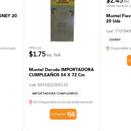
$2.45
Inc.
Válida hasta el
ISNEY 20
Mantel Fie
20 Uds
7707849
Cod:
DISNEY
PRECIO
leccionado
Disponible e
$1.75
Inc. IVA
C
Mantel Dorado IMPORTADORA
CUMPLEAÑOS 54 X 72 Cm
6931822365135
Cod:
IMPORTADORA CUMPLEAÑOS
No Disponible en local seleccionado
Comprar