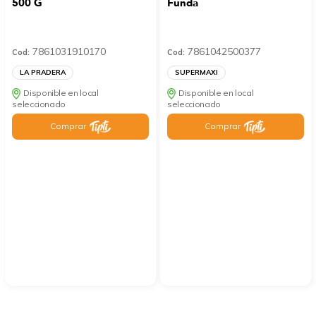
500 G
Funda
7861031910170
7861042500377
Cod:
Cod:
LA PRADERA
SUPERMAXI
Disponible en local
Disponible en local
seleccionado
seleccionado
Comprar
Comprar