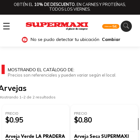
OBTÉN EL
10% DE DESCUENTO.
EN CARNES Y PROTEÍNAS,
TODOS LOS VIERNES.
☰
No se pudo detectar tu ubicación
Cambiar
MOSTRANDO EL CATÁLOGO DE:
Precios son referenciales y pueden variar según el local.
Arvejas
Mostrando 1–2 de 2 resultados
PRECIO
PRECIO
$0.95
$0.80
Ver categorías
Arveja Verde LA PRADERA
Arveja Seca SUPERMAXI