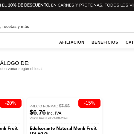
 EL
10% DE DESCUENTO.
EN CARNES Y PROTEÍNAS, TODOS LOS VI
AFILIACIÓN
BENEFICIOS
CA
ÁLOGO DE:
den variar según el local.
-20%
-15%
$7.95
PRECIO NORMAL:
$6.76
Inc. IVA
Válida hasta el 23-08-2026.
nk Fruit
Edulcorante Natural Monk Fruit
LIV 60 G