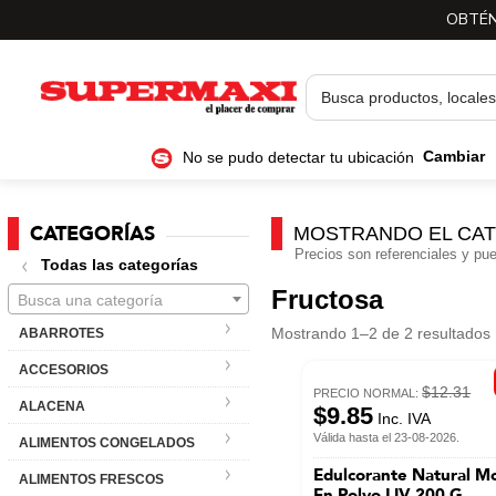
OBTÉN
No se pudo detectar tu ubicación
Cambiar
CATEGORÍAS
MOSTRANDO EL CAT
Precios son referenciales y pue
Todas las categorías
Fructosa
Busca una categoría
Mostrando 1–2 de 2 resultados
ABARROTES
ACCESORIOS
$12.31
PRECIO NORMAL:
ALACENA
$9.85
Inc. IVA
Válida hasta el 23-08-2026.
ALIMENTOS CONGELADOS
Edulcorante Natural Mo
ALIMENTOS FRESCOS
En Polvo LIV 200 G