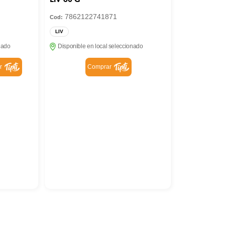
7862122741871
Cod:
LIV
nado
Disponible en local seleccionado
r
Comprar