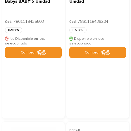
Babys BABY’S Unidad
Unidad
7861118435503
7861118439204
Cod:
Cod:
BABY'S
BABY'S
No Disponible en local
Disponible en local
seleccionado
seleccionado
Comprar
Comprar
PRECIO