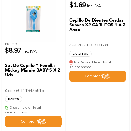
$1.69
Inc. IVA
Cepillo De Dientes Cerdas
Suaves X2 CARLITOS 1 A 3
Años
PRECIO
7861081718634
Cod:
$8.97
Inc. IVA
CARLITOS
No Disponible en local
Set De Cepillo Y Peinilla
seleccionado
Mickey Minnie BABY’S X 2
Uds
Comprar
7861118475516
Cod:
BABY'S
Disponible en local
seleccionado
Comprar