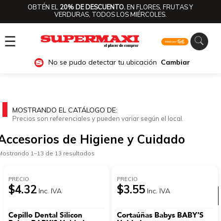
OBTÉN EL
20% DE DESCUENTO.
EN FLORES, FRUTAS Y
VERDURAS, TODOS LOS MIÉRCOLES.
☰
No se pudo detectar tu ubicación
Cambiar
MOSTRANDO EL CATÁLOGO DE:
Precios son referenciales y pueden variar según el local.
Accesorios de Higiene y Cuidado
Mostrando 1–13 de 13 resultados
PRECIO
PRECIO
$4.32
$3.55
Inc. IVA
Inc. IVA
Ver categorías
Cepillo Dental Silicon
Cortaúñas Babys BABY’S