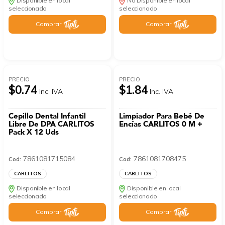
Disponible en local
No Disponible en local
seleccionado
seleccionado
Comprar
Comprar
PRECIO
PRECIO
$0.74
$1.84
Inc. IVA
Inc. IVA
Cepillo Dental Infantil
Limpiador Para Bebé De
Libre De DPA CARLITOS
Encías CARLITOS 0 M +
Pack X 12 Uds
7861081715084
7861081708475
Cod:
Cod:
CARLITOS
CARLITOS
Disponible en local
Disponible en local
seleccionado
seleccionado
Comprar
Comprar