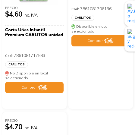
PRECIO
7861081706136
Cod:
$4.60
Inc. IVA
CARLITOS
Disponible en local
Corta Uñas Infantil
seleccionado
Premium CARLITOS unidad
Comprar
7861081717583
Cod:
CARLITOS
No Disponible en local
seleccionado
Comprar
PRECIO
$4.70
Inc. IVA