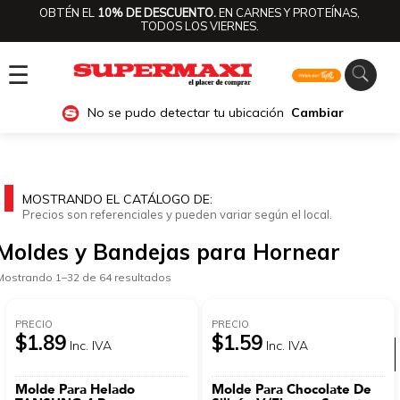
OBTÉN EL
10% DE DESCUENTO.
EN CARNES Y PROTEÍNAS,
TODOS LOS VIERNES.
☰
No se pudo detectar tu ubicación
Cambiar
MOSTRANDO EL CATÁLOGO DE:
Precios son referenciales y pueden variar según el local.
Moldes y Bandejas para Hornear
Mostrando 1–32 de 64 resultados
PRECIO
PRECIO
$1.89
$1.59
Inc. IVA
Inc. IVA
Ver categorías
Molde Para Helado
Molde Para Chocolate De