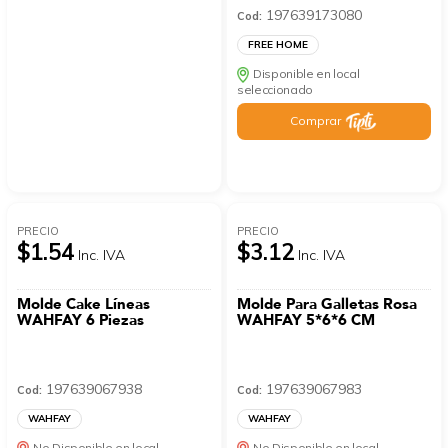
197639173080
Cod:
FREE HOME
Disponible en local
seleccionado
Comprar
PRECIO
PRECIO
$1.54
$3.12
Inc. IVA
Inc. IVA
Molde Cake Líneas
Molde Para Galletas Rosa
WAHFAY 6 Piezas
WAHFAY 5*6*6 CM
197639067938
197639067983
Cod:
Cod:
WAHFAY
WAHFAY
No Disponible en local
No Disponible en local