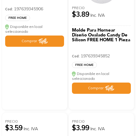
PRECIO
197639345906
Cod:
$3.89
Inc. IVA
FREE HOME
Disponible en local
Molde Para Hornear
seleccionado
Diseño Ovalado Candy De
Silicon FREE HOME 1 Pieza
Comprar
197639345852
Cod:
FREE HOME
Disponible en local
seleccionado
Comprar
PRECIO
PRECIO
$3.59
$3.99
Inc. IVA
Inc. IVA