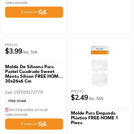
seleccionado
Comprar
PRECIO
$3.99
Inc. IVA
Molde De Silicona Para
Pastel Cuadrado Sweet
Menta Silicon FREE HOME
30x26x6 Cm
PRECIO
197639172779
Cod:
$2.49
Inc. IVA
FREE HOME
No Disponible en local
Molde Para Empanda
seleccionado
Plástico FREE HOME 1
Pieza
Comprar