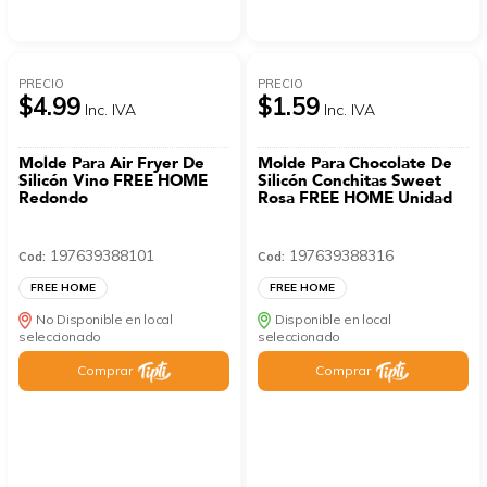
PRECIO
PRECIO
$4.99
$1.59
Inc. IVA
Inc. IVA
Molde Para Air Fryer De
Molde Para Chocolate De
Silicón Vino FREE HOME
Silicón Conchitas Sweet
Redondo
Rosa FREE HOME Unidad
197639388101
197639388316
Cod:
Cod:
FREE HOME
FREE HOME
No Disponible en local
Disponible en local
seleccionado
seleccionado
Comprar
Comprar