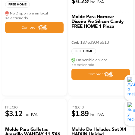
$4.29
Inc. IVA
FREE HOME
No Disponible en local
Molde Para Hornear
seleccionado
Diseño Pie Silicon Candy
FREE HOME 1 Pieza
Comprar
197639345913
Cod:
FREE HOME
Disponible en local
seleccionado
Comprar
PRECIO
PRECIO
$3.12
$1.89
Inc. IVA
Inc. IVA
Molde Para Galletas
Molde De Helados Set X4
Amarillo WAHFAY 11.5X6
HAIXIN Unidad