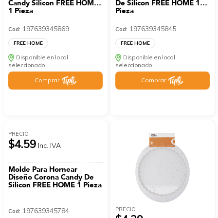
Candy Silicon FREE HOME
De Silicon FREE HOME 1
1 Pieza
Pieza
197639345869
197639345845
Cod:
Cod:
FREE HOME
FREE HOME
Disponible en local
Disponible en local
seleccionado
seleccionado
Comprar
Comprar
PRECIO
$4.59
Inc. IVA
Molde Para Hornear
Diseño Corona Candy De
Silicon FREE HOME 1 Pieza
PRECIO
197639345784
Cod: