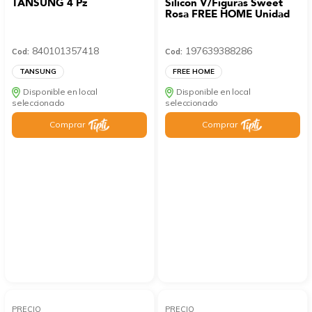
TANSUNG 4 Pz
Silicón V/Figuras Sweet
Rosa FREE HOME Unidad
840101357418
197639388286
Cod:
Cod:
TANSUNG
FREE HOME
Disponible en local
Disponible en local
seleccionado
seleccionado
Comprar
Comprar
PRECIO
PRECIO