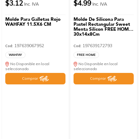
$3.12
$4.99
Inc. IVA
Inc. IVA
Molde Para Galletas Rojo
Molde De Silicona Para
WAHFAY 11.5X6 CM
Pastel Rectangular Sweet
Menta Silicon FREE HOME
30x14x8Cm
197639067952
197639172793
Cod:
Cod:
WAHFAY
FREE HOME
No Disponible en local
No Disponible en local
seleccionado
seleccionado
Comprar
Comprar