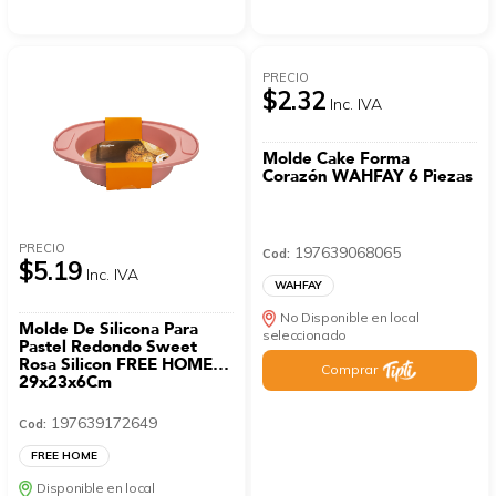
PRECIO
$2.32
Inc. IVA
Molde Cake Forma
Corazón WAHFAY 6 Piezas
PRECIO
197639068065
Cod:
$5.19
Inc. IVA
WAHFAY
No Disponible en local
Molde De Silicona Para
seleccionado
Pastel Redondo Sweet
Rosa Silicon FREE HOME
Comprar
29x23x6Cm
197639172649
Cod:
FREE HOME
Disponible en local