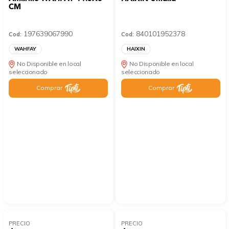
CM
197639067990
840101952378
Cod:
Cod:
WAHFAY
HAIXIN
No Disponible en local
No Disponible en local
seleccionado
seleccionado
Comprar
Comprar
PRECIO
PRECIO