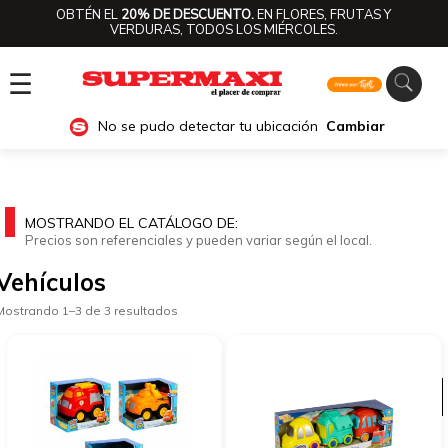
OBTÉN EL
20% DE DESCUENTO.
EN FLORES, FRUTAS Y
VERDURAS, TODOS LOS MIÉRCOLES.
☰
No se pudo detectar tu ubicación
Cambiar
MOSTRANDO EL CATÁLOGO DE:
Precios son referenciales y pueden variar según el local.
Vehículos
Mostrando 1–3 de 3 resultados
Ver categorías