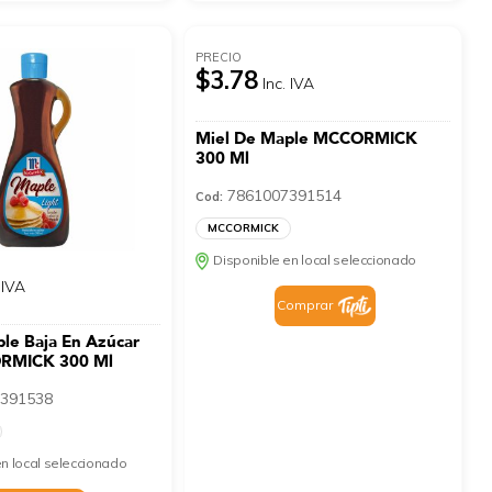
PRECIO
$3.78
Inc. IVA
Miel De Maple MCCORMICK
300 Ml
7861007391514
Cod:
MCCORMICK
Disponible en local seleccionado
 IVA
Comprar
le Baja En Azúcar
ORMICK 300 Ml
391538
n local seleccionado