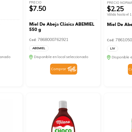
PRECIO
PRECIO NORM
$7.50
$2.25
Válida hasta el
e
Miel De Abeja Clásica ABEMIEL
Miel De Abe
550 g
7868000762921
7861050
Cod:
Cod:
ABEMIEL
LIV
cionado
Disponible en local seleccionado
Disponible e
Comprar
C