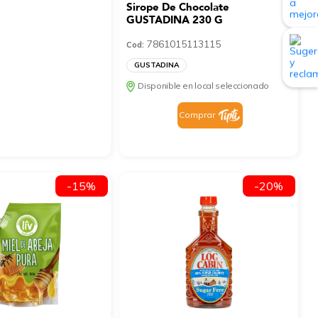
Sirope De Chocolate
GUSTADINA 230 G
7861015113115
Cod:
GUSTADINA
Disponible en local seleccionado
Comprar
-15%
-20%