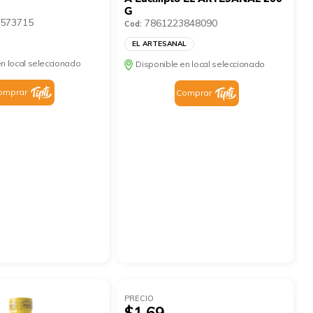
G
573715
7861223848090
Cod:
EL ARTESANAL
n local seleccionado
Disponible en local seleccionado
omprar
Comprar
PRECIO
$1.69