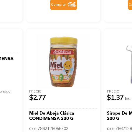
Comprar
C
IMENSA
cionado
PRECIO
PRECIO
$2.77
$1.37
Inc.
Miel De Abeja Clásica
Sirope De
CONDIMENSA 230 G
200 G
7862128056702
7862128
Cod:
Cod: