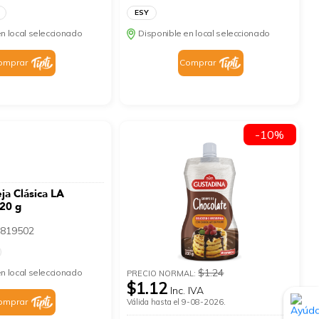
ESY
n local seleccionado
Disponible en local seleccionado
omprar
Comprar
-10%
ja Clásica LA
20 g
819502
$1.24
n local seleccionado
PRECIO NORMAL:
$1.12
Inc. IVA
omprar
Válida hasta el 9-08-2026.