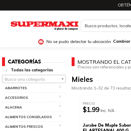
OBTÉN
No se pudo detectar tu ubicación
Cambiar
CATEGORÍAS
MOSTRANDO EL CAT
Precios son referenciales y p
Todas las categorías
Mieles
Busca una categoría
Mostrando 1–32 de 73 resulta
ABARROTES
ACCESORIOS
PRECIO
ALACENA
$1.99
Inc. IVA
ALIMENTOS CONGELADOS
Jarabe De Maple Sabor
ALIMENTOS FRESCOS
EL ARTESANAL 400 G