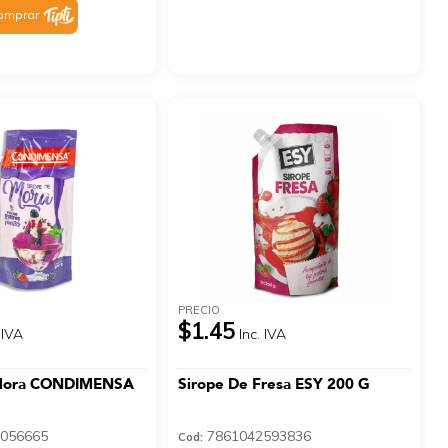
omprar
PRECIO
$1.45
 IVA
Inc. IVA
 Mora CONDIMENSA
Sirope De Fresa ESY 200 G
056665
7861042593836
Cod: