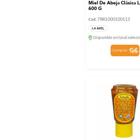
Miel De Abeja Clásica 
600 G
7861000100113
Cod:
LA MIEL
Disponible en local selec
Comprar