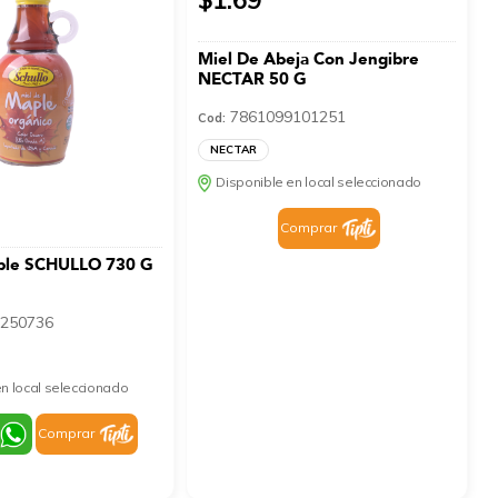
Miel De Abeja Con Jengibre
NECTAR 50 G
7861099101251
Cod:
NECTAR
Disponible en local seleccionado
Comprar
ple SCHULLO 730 G
250736
n local seleccionado
Comprar