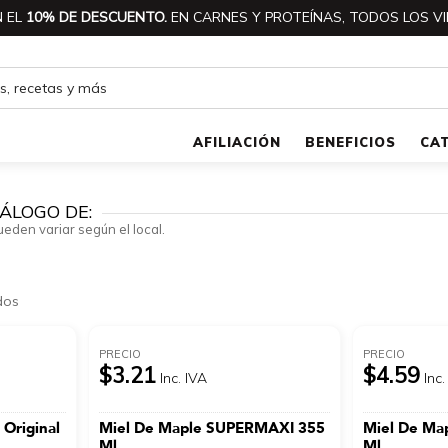
 EL
10% DE DESCUENTO.
EN CARNES Y PROTEÍNAS, TODOS LOS VI
AFILIACIÓN
BENEFICIOS
CA
ÁLOGO DE:
ueden variar según el local.
dos
PRECIO
PRECIO
$3.21
$4.59
Inc. IVA
Inc.
 Original
Miel De Maple SUPERMAXI 355
Miel De Ma
Ml
Ml