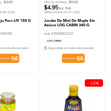
$2.65
$6.19
AL:
PRECIO NORMAL:
$4.95
Inc. IVA
 16-08-2026.
Válida hasta el 19-07-2026.
ja Pura LIV 150 G
Jarabe De Miel De Maple Sin
Azúcar LOG CABIN 340 G
104260
43000001202
Cod:
LOG CABIN
n local seleccionado
Disponible en local seleccionado
omprar
Comprar
-15%