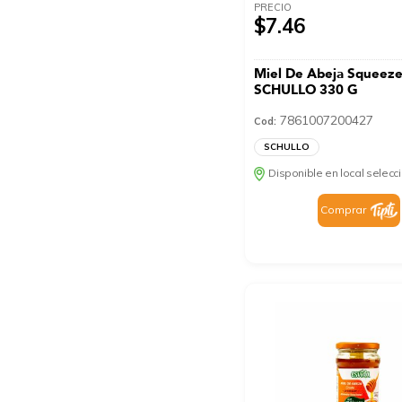
PRECIO
$7.46
Miel De Abeja Squeez
SCHULLO 330 G
7861007200427
Cod:
SCHULLO
Disponible en local selec
Comprar