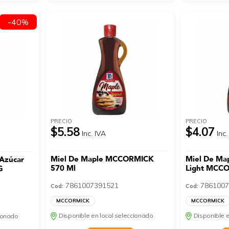
-40%
PRECIO
PRECIO
$5.58
$4.07
Inc. IVA
Inc.
Miel De Maple MCCORMICK
Miel De Map
 Azúcar
570 Ml
Light MCC
G
7861007391521
7861007
Cod:
Cod:
MCCORMICK
MCCORMICK
Disponible en local seleccionado
Disponible e
cionado