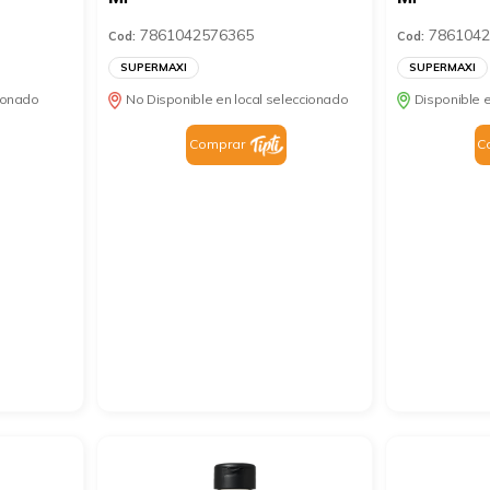
7861042576365
7861042
Cod:
Cod:
SUPERMAXI
SUPERMAXI
cionado
No Disponible en local seleccionado
Disponible e
Comprar
C