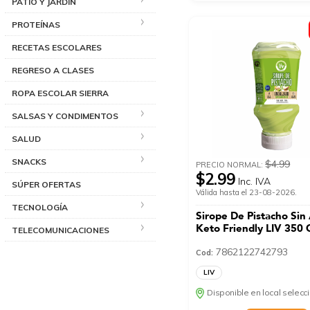
PATIO Y JARDÍN
PROTEÍNAS
RECETAS ESCOLARES
REGRESO A CLASES
ROPA ESCOLAR SIERRA
SALSAS Y CONDIMENTOS
SALUD
SNACKS
$4.99
PRECIO NORMAL:
$2.99
Inc. IVA
SÚPER OFERTAS
Válida hasta el 23-08-2026.
TECNOLOGÍA
Sirope De Pistacho Sin
Keto Friendly LIV 350 
TELECOMUNICACIONES
7862122742793
Cod:
LIV
Disponible en local selec