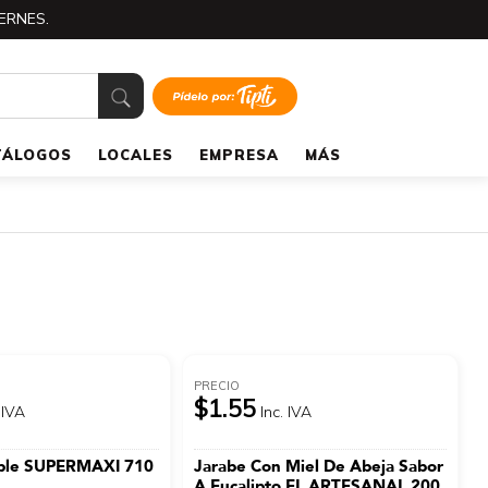
ERNES.
TÁLOGOS
LOCALES
EMPRESA
MÁS
PRECIO
$1.55
 IVA
Inc. IVA
ple SUPERMAXI 710
Jarabe Con Miel De Abeja Sabor
A Eucalipto EL ARTESANAL 200