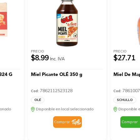
PRECIO
PRECIO
$8.99
$27.71
Inc. IVA
 324 G
Miel Picante OLÉ 350 g
Miel De Ma
7862112523128
7861007
Cod:
Cod:
OLÉ
SCHULLO
cionado
Disponible en local seleccionado
Disponible e
Comprar
Comprar