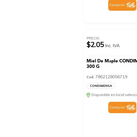
Comprar
PRECIO
$2.05
Inc. IVA
Miel De Maple COND
300 G
7862128056719
Cod:
CONDIMENSA
Disponible en local selec
Comprar