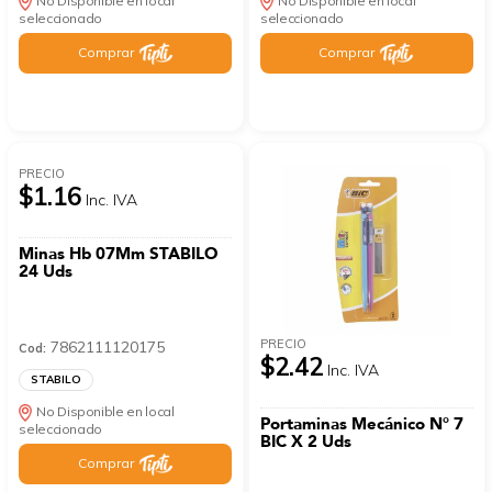
No Disponible en local
No Disponible en local
seleccionado
seleccionado
Comprar
Comprar
PRECIO
$1.16
Inc. IVA
Minas Hb 07Mm STABILO
24 Uds
PRECIO
7862111120175
Cod:
$2.42
Inc. IVA
STABILO
No Disponible en local
Portaminas Mecánico N° 7
seleccionado
BIC X 2 Uds
Comprar