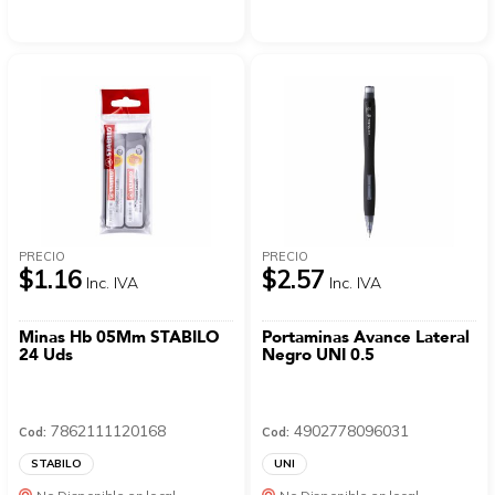
PRECIO
PRECIO
$1.16
$2.57
Inc. IVA
Inc. IVA
Minas Hb 05Mm STABILO
Portaminas Avance Lateral
24 Uds
Negro UNI 0.5
7862111120168
4902778096031
Cod:
Cod:
STABILO
UNI