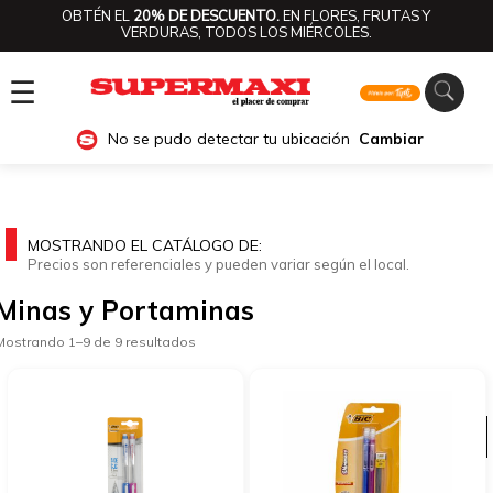
OBTÉN EL
20% DE DESCUENTO.
EN FLORES, FRUTAS Y
VERDURAS, TODOS LOS MIÉRCOLES.
☰
No se pudo detectar tu ubicación
Cambiar
MOSTRANDO EL CATÁLOGO DE:
Precios son referenciales y pueden variar según el local.
Minas y Portaminas
Mostrando 1–9 de 9 resultados
Ver categorías