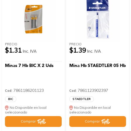
PRECIO
PRECIO
$1.31
$1.39
Inc. IVA
Inc. IVA
Minas 7 Hb BIC X 2 Uds
Mina Hb STAEDTLER 05 Hb
7861186201123
7861123902397
Cod:
Cod:
BIC
STAEDTLER
No Disponible en local
No Disponible en local
seleccionado
seleccionado
Comprar
Comprar