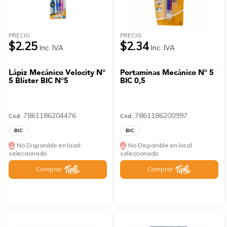
PRECIO
PRECIO
$2.25
$2.34
Inc. IVA
Inc. IVA
Lápiz Mecánico Velocity N°
Portaminas Mecánico N° 5
5 Blíster BIC N°5
BIC 0,5
7861186204476
7861186200997
Cod:
Cod:
BIC
BIC
No Disponible en local
No Disponible en local
seleccionado
seleccionado
Comprar
Comprar