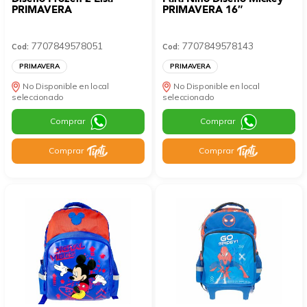
PRIMAVERA
PRIMAVERA 16″
7707849578051
7707849578143
Cod:
Cod:
PRIMAVERA
PRIMAVERA
No Disponible en local
No Disponible en local
seleccionado
seleccionado
Comprar
Comprar
Comprar
Comprar