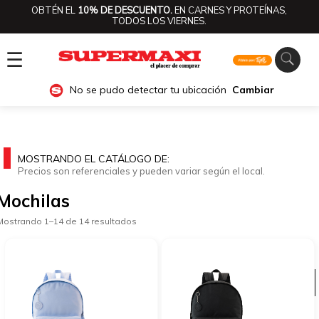
OBTÉN EL
10% DE DESCUENTO.
EN CARNES Y PROTEÍNAS,
TODOS LOS VIERNES.
☰
No se pudo detectar tu ubicación
Cambiar
MOSTRANDO EL CATÁLOGO DE:
Precios son referenciales y pueden variar según el local.
Mochilas
Mostrando 1–14 de 14 resultados
Ver categorías