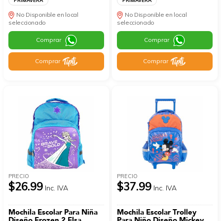
PRIMAVERA
PRIMAVERA
No Disponible en local
No Disponible en local
seleccionado
seleccionado
Comprar
Comprar
Comprar
Comprar
PRECIO
PRECIO
$26.99
$37.99
Inc. IVA
Inc. IVA
Mochila Escolar Para Niña
Mochila Escolar Trolley
Diseño Frozen 2 Elsa
Para Niño Diseño Mickey