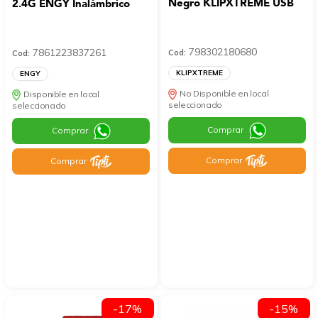
Negro KLIPXTREME USB
2.4G ENGY Inalámbrico
798302180680
7861223837261
Cod:
Cod:
KLIPXTREME
ENGY
No Disponible en local
Disponible en local
seleccionado
seleccionado
Comprar
Comprar
Comprar
Comprar
-17%
-15%