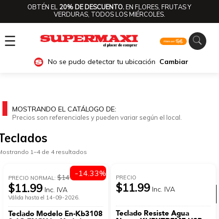
OBTÉN EL
20% DE DESCUENTO.
EN FLORES, FRUTAS Y
VERDURAS, TODOS LOS MIÉRCOLES.
☰
No se pudo detectar tu ubicación
Cambiar
MOSTRANDO EL CATÁLOGO DE:
Precios son referenciales y pueden variar según el local.
Teclados
Mostrando 1–4 de 4 resultados
-14.33%
$14
PRECIO
PRECIO NORMAL:
$11.99
$11.99
Inc. IVA
Inc. IVA
Ver categorías
Válida hasta el 14-09-2026.
Teclado Resiste Agua
Teclado Modelo En-Kb3108