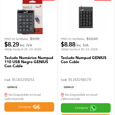
$9.99
$10.45
PRECIO NORMAL:
PRECIO NORMAL:
$8.29
$8.88
Inc. IVA
Inc. IVA
Válida hasta el 25-10-2026.
Válida hasta el 25-10-2026.
Teclado Numérico Numpad
Teclado Numpad GENIUS
110 USB Negro GENIUS
Con Cable
Con Cable
91163259251
91163258179
Cod:
Cod:
GENIUS
GENIUS
No Disponible en local
No Disponible en local
seleccionado
seleccionado
Comprar
Comprar