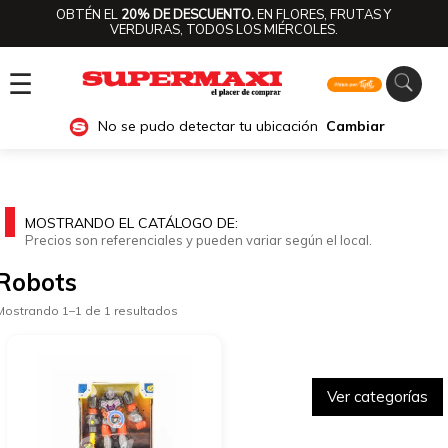
OBTÉN EL
20% DE DESCUENTO.
EN FLORES, FRUTAS Y
VERDURAS, TODOS LOS MIÉRCOLES.
☰
No se pudo detectar tu ubicación
Cambiar
MOSTRANDO EL CATÁLOGO DE:
Precios son referenciales y pueden variar según el local.
Robots
Mostrando 1–1 de 1 resultados
Ver categorías