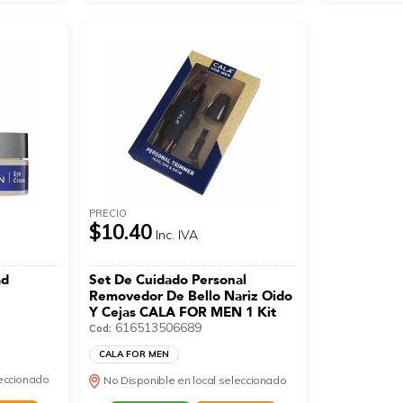
PRECIO
$10.40
Inc. IVA
ad
Set De Cuidado Personal
Removedor De Bello Nariz Oido
Y Cejas CALA FOR MEN 1 Kit
616513506689
Cod:
CALA FOR MEN
leccionado
No Disponible en local seleccionado