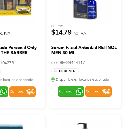
PRECIO
$14.79
nc. IVA
Inc. IVA
ado Personal Only
Sérum Facial Antiedad RETINOL
s THE BARBER
MEN 30 Ml
88634444117
104278
Cod:
RETINOL MEN
Disponible en local seleccionado
n local seleccionado
Comprar
Comprar
Comprar