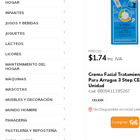
HOGAR
INFANTES
JUGOS Y BEBIDAS
JUGUETES
LÁCTEOS
PRECIO
LICORES
$1.74
Inc. IVA
MANTENIMIENTO DEL
HOGAR
Crema Facial Tratamien
MÁQUINAS
Para Arrugas 3 Step C
Unidad
MASCOTAS
8809411185267
Cod:
MUEBLES Y DECORACIÓN
CELKIN
No Disponible en local se
MUNDO HOMBRE
PANADERÍA
Comprar
PASTELERÍA Y REPOSTERÍA