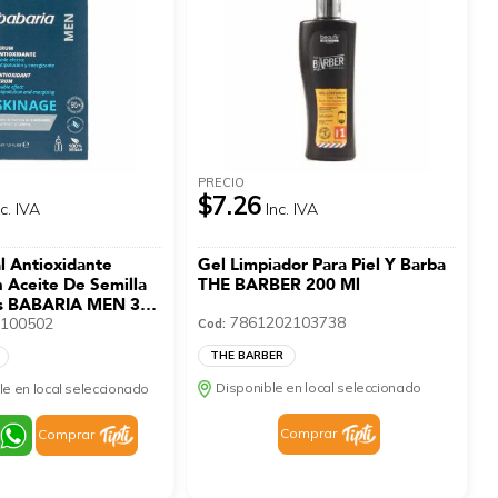
PRECIO
$7.26
nc. IVA
Inc. IVA
l Antioxidante
Gel Limpiador Para Piel Y Barba
 Aceite De Semilla
THE BARBER 200 Ml
s BABARIA MEN 30
7861202103738
100502
Cod:
THE BARBER
Disponible en local seleccionado
le en local seleccionado
Comprar
Comprar