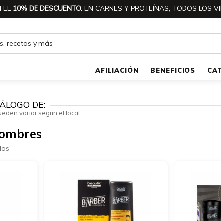
 EL
10% DE DESCUENTO.
EN CARNES Y PROTEÍNAS, TODOS LOS VI
AFILIACIÓN
BENEFICIOS
CA
ÁLOGO DE:
ueden variar según el local.
Hombres
dos