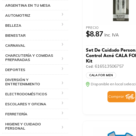
ARGENTINA EN TU MESA
AUTOMOTRIZ
BELLEZA
PRECIO
$8.87
Inc. IVA
BIENESTAR
CARNAVAL
Set De Cuidado Person
Control Acné CALA F
CHARCUTERÍA Y COMIDAS
PREPARADAS
Kit
616513506757
Cod:
DEPORTES
CALA FOR MEN
DIVERSIÓN Y
Disponible en local selec
ENTRETENIMIENTO
ELECTRODOMÉSTICOS
Comprar
ESCOLARES Y OFICINA
FERRETERÍA
HIGIENE Y CUIDADO
PERSONAL