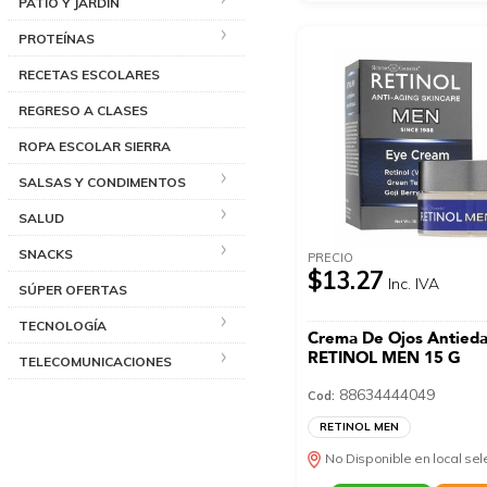
PATIO Y JARDÍN
PROTEÍNAS
RECETAS ESCOLARES
REGRESO A CLASES
ROPA ESCOLAR SIERRA
SALSAS Y CONDIMENTOS
SALUD
SNACKS
PRECIO
$13.27
Inc. IVA
SÚPER OFERTAS
TECNOLOGÍA
Crema De Ojos Antied
RETINOL MEN 15 G
TELECOMUNICACIONES
88634444049
Cod:
RETINOL MEN
No Disponible en local se