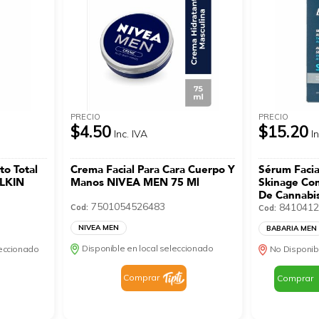
PRECIO
PRECIO
$4.50
$15.20
Inc. IVA
I
to Total
Crema Facial Para Cara Cuerpo Y
Sérum Facia
ELKIN
Manos NIVEA MEN 75 Ml
Skinage Con
De Cannabi
7501054526483
Ml
8410412
Cod:
Cod:
NIVEA MEN
BABARIA MEN
Disponible en local seleccionado
leccionado
No Disponib
Comprar
Comprar