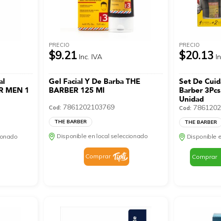
PRECIO
PRECIO
$9.21
$20.13
Inc. IVA
I
al
Gel Facial Y De Barba THE
Set De Cuid
OR MEN 1
BARBER 125 Ml
Barber 3Pc
Unidad
7861202103769
7861202
Cod:
Cod:
THE BARBER
THE BARBER
Disponible en local seleccionado
cionado
Disponible e
Comprar
Comprar