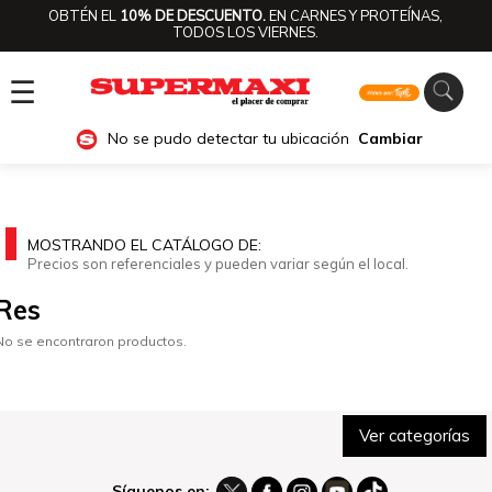
OBTÉN EL
10% DE DESCUENTO.
EN CARNES Y PROTEÍNAS,
TODOS LOS VIERNES.
☰
No se pudo detectar tu ubicación
Cambiar
MOSTRANDO EL CATÁLOGO DE:
Precios son referenciales y pueden variar según el local.
Res
No se encontraron productos.
Ver categorías
Síguenos en: