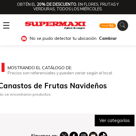
OBTÉN EL
20% DE DESCUENTO.
EN FLORES, FRUTAS Y
VERDURAS, TODOS LOS MIÉRCOLES.
☰
No se pudo detectar tu ubicación
Cambiar
MOSTRANDO EL CATÁLOGO DE:
Precios son referenciales y pueden variar según el local.
Canastos de Frutas Navideños
No se encontraron productos.
Ver categorías
Síguenos en: