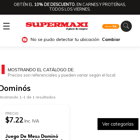
OBTÉN EL
10% DE DESCUENTO.
EN CARNES Y PROTEÍNAS,
TODOS LOS VIERNES.
☰
No se pudo detectar tu ubicación
Cambiar
MOSTRANDO EL CATÁLOGO DE:
Precios son referenciales y pueden variar según el local.
Dominós
Mostrando 1–1 de 1 resultados
PRECIO
$7.22
Inc. IVA
Ver categorías
Juego De Mesa Dominó