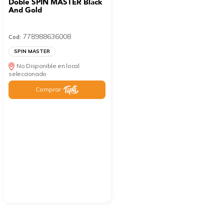
Doble SPIN MASTER Black
And Gold
778988636008
Cod:
SPIN MASTER
No Disponible en local
seleccionado
Comprar