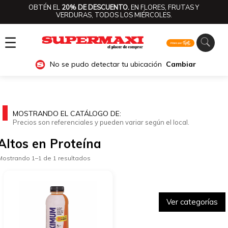
OBTÉN EL
20% DE DESCUENTO.
EN FLORES, FRUTAS Y
VERDURAS, TODOS LOS MIÉRCOLES.
☰
No se pudo detectar tu ubicación
Cambiar
MOSTRANDO EL CATÁLOGO DE:
Precios son referenciales y pueden variar según el local.
Altos en Proteína
Mostrando 1–1 de 1 resultados
Ver categorías