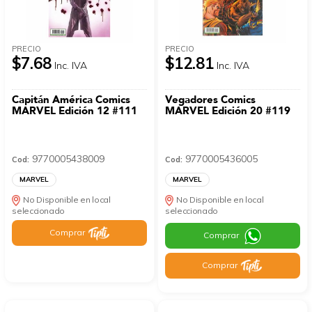
PRECIO
PRECIO
$7.68
$12.81
Inc. IVA
Inc. IVA
Capitán América Comics
Vegadores Comics
MARVEL Edición 12 #111
MARVEL Edición 20 #119
9770005438009
9770005436005
Cod:
Cod:
MARVEL
MARVEL
No Disponible en local
No Disponible en local
seleccionado
seleccionado
Comprar
Comprar
Comprar