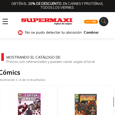
OBTÉN EL
10% DE DESCUENTO.
EN CARNES Y PROTEÍNAS,
TODOS LOS VIERNES.
☰
No se pudo detectar tu ubicación
Cambiar
MOSTRANDO EL CATÁLOGO DE:
Precios son referenciales y pueden variar según el local.
Cómics
Mostrando 1–4 de 4 resultados
Ver categorías