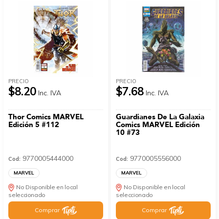
PRECIO
PRECIO
$8.20
$7.68
Inc. IVA
Inc. IVA
Thor Comics MARVEL
Guardianes De La Galaxia
Edición 5 #112
Comics MARVEL Edición
10 #73
9770005444000
9770005556000
Cod:
Cod:
MARVEL
MARVEL
No Disponible en local
No Disponible en local
seleccionado
seleccionado
Comprar
Comprar