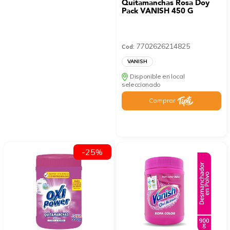
Quitamanchas Rosa Doy
Pack VANISH 450 G
7702626214825
Cod:
VANISH
Disponible en local
seleccionado
Comprar
-25%