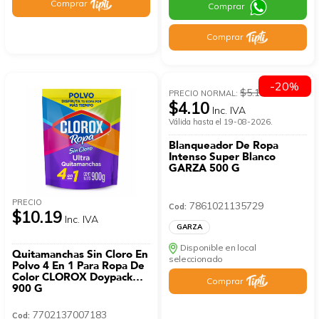
Comprar
Comprar
Comprar
-20%
$5.12
PRECIO NORMAL:
$4.10
Inc. IVA
Válida hasta el 19-08-2026.
Blanqueador De Ropa
Intenso Super Blanco
GARZA 500 G
PRECIO
7861021135729
Cod:
$10.19
Inc. IVA
GARZA
Disponible en local
Quitamanchas Sin Cloro En
seleccionado
Polvo 4 En 1 Para Ropa De
Color CLOROX Doypack
Comprar
900 G
7702137007183
Cod: