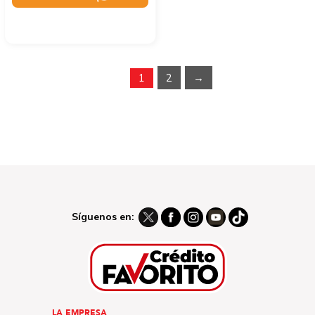
1
2
→
Síguenos en:
LA EMPRESA