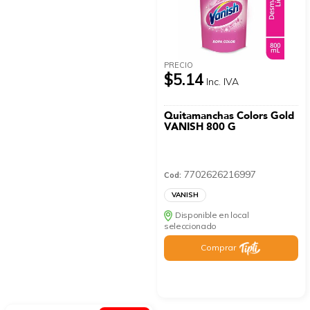
PRECIO
$5.14
Inc. IVA
Quitamanchas Colors Gold
VANISH 800 G
7702626216997
Cod:
VANISH
Disponible en local
seleccionado
Comprar