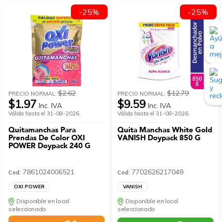
-25%
-25%
$2.62
$12.79
PRECIO NORMAL:
PRECIO NORMAL:
$1.97
$9.59
Inc. IVA
Inc. IVA
Válida hasta el 31-08-2026.
Válida hasta el 31-08-2026.
Quitamanchas Para
Quita Manchas White Gold
Prendas De Color OXI
VANISH Doypack 850 G
POWER Doypack 240 G
7861024006521
7702626217048
Cod:
Cod:
OXI POWER
VANISH
Disponible en local
Disponible en local
seleccionado
seleccionado