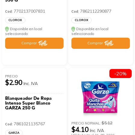
550 G
7702137007831
7862112290877
Cod:
Cod:
CLOROX
CLOROX
Disponible en local
Disponible en local
seleccionado
seleccionado
Comprar
Comprar
-20%
PRECIO
$2.90
Inc. IVA
Blanqueador De Ropa
Intenso Super Blanco
GARZA 250 G
$5.12
PRECIO NORMAL:
7861021135767
Cod:
$4.10
Inc. IVA
GARZA