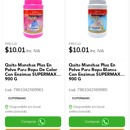
PRECIO
PRECIO
$10.01
$10.01
Inc. IVA
Inc. IVA
Quita Manchas Plus En
Quita Manchas Plus En
Polvo Para Ropa De Color
Polvo Para Ropa Blanca
Con Enzimas SUPERMAXI
Con Enzimas SUPERMAXI
900 G
900 G
7861042569961
7861042569985
Cod:
Cod:
SUPERMAXI
SUPERMAXI
Disponible en local
Disponible en local
seleccionado
seleccionado
Comprar
Comprar