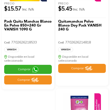
PRECIO
PRECIO
$15.57
$5.45
Inc. IVA
Inc. IVA
Pack Quita Manchas Blanco
Quitamanchas Polvo
En Polvo 850+240 Gr
Blanco Doy Pack VANISH
VANISH 1090 G
240 G
7702626218533
7702626214818
Cod:
Cod:
VANISH
VANISH
Disponible en local
Disponible en local
seleccionado
seleccionado
Comprar
Comprar
Comprar