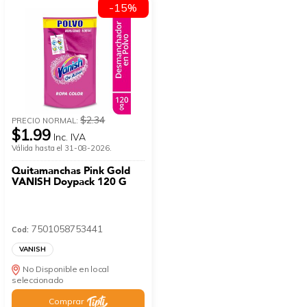
-15%
$2.34
PRECIO NORMAL:
$1.99
Inc. IVA
Válida hasta el 31-08-2026.
Quitamanchas Pink Gold
VANISH Doypack 120 G
7501058753441
Cod:
VANISH
No Disponible en local
seleccionado
Comprar