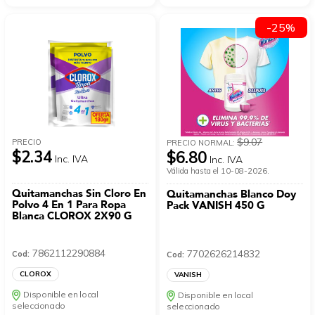
-25%
$9.07
PRECIO
PRECIO NORMAL:
$2.34
$6.80
Inc. IVA
Inc. IVA
Válida hasta el 10-08-2026.
Quitamanchas Sin Cloro En
Quitamanchas Blanco Doy
Polvo 4 En 1 Para Ropa
Pack VANISH 450 G
Blanca CLOROX 2X90 G
7862112290884
7702626214832
Cod:
Cod:
CLOROX
VANISH
Disponible en local
Disponible en local
seleccionado
seleccionado