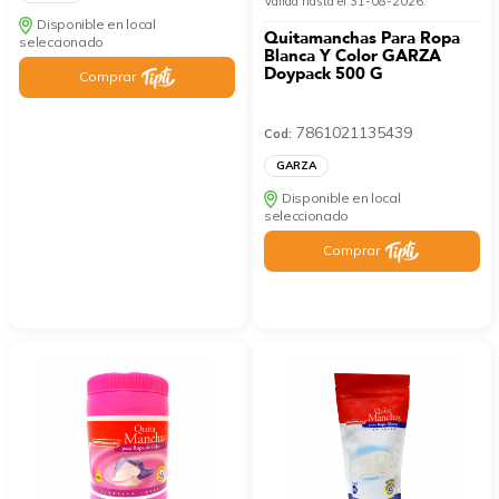
Válida hasta el 31-08-2026.
Disponible en local
Quitamanchas Para Ropa
seleccionado
Blanca Y Color GARZA
Doypack 500 G
Comprar
7861021135439
Cod:
GARZA
Disponible en local
seleccionado
Comprar