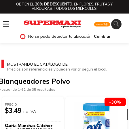
OBTÉN EL
20% DE DESCUENTO.
EN FLORES, FRUTAS Y
VERDURAS, TODOS LOS MIÉRCOLES.
☰
No se pudo detectar tu ubicación
Cambiar
MOSTRANDO EL CATÁLOGO DE:
Precios son referenciales y pueden variar según el local.
Blanqueadores Polvo
Mostrando 1–32 de 35 resultados
-30%
PRECIO
$3.49
Inc. IVA
Ver categorías
Quita Manchas Cátcher