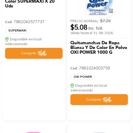
Color SUPERMAXI X 20
Uds
$7.26
PRECIO NORMAL:
7861042577737
Cod:
$5.08
Inc. IVA
SUPERMAXI
Válida hasta el 31-08-2026.
Disponible en local
Quitamanchas De Ropa
seleccionado
Blanca Y De Color En Polvo
OXI POWER 1000 G
Comprar
7861024003759
Cod:
OXI POWER
Disponible en local
seleccionado
Comprar