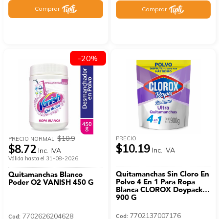
Comprar
Comprar
-20%
$10.9
PRECIO
PRECIO NORMAL:
$10.19
$8.72
Inc. IVA
Inc. IVA
Válida hasta el 31-08-2026.
Quitamanchas Sin Cloro En
Quitamanchas Blanco
Polvo 4 En 1 Para Ropa
Poder O2 VANISH 450 G
Blanca CLOROX Doypack
900 G
7702137007176
7702626204628
Cod:
Cod: