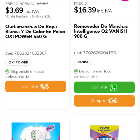
$4.92
PRECIO
PRECIO NORMAL:
$16.39
$3.69
Inc. IVA
Inc. IVA
Válida hasta el 31-08-2026.
Removedor De Manchas
Quitamanchas De Ropa
Intelligence O2 VANISH
Blanca Y De Color En Polvo
900 G
OXI POWER 550 G
7702626204185
7861024002967
Cod:
Cod:
VANISH
OXI POWER
Disponible en local
Disponible en local
seleccionado
seleccionado
Comprar
Comprar
Comprar