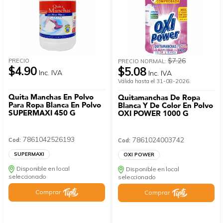
$7.26
PRECIO
PRECIO NORMAL:
$4.90
$5.08
Inc. IVA
Inc. IVA
Válida hasta el 31-08-2026.
Quita Manchas En Polvo
Quitamanchas De Ropa
Para Ropa Blanca En Polvo
Blanca Y De Color En Polvo
SUPERMAXI 450 G
OXI POWER 1000 G
7861042526193
7861024003742
Cod:
Cod:
SUPERMAXI
OXI POWER
Disponible en local
Disponible en local
seleccionado
seleccionado
Comprar
Comprar