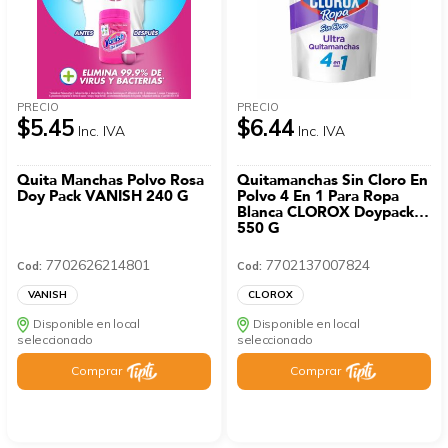
PRECIO
PRECIO
$5.45
$6.44
Inc. IVA
Inc. IVA
Quita Manchas Polvo Rosa
Quitamanchas Sin Cloro En
Doy Pack VANISH 240 G
Polvo 4 En 1 Para Ropa
Blanca CLOROX Doypack
550 G
7702626214801
7702137007824
Cod:
Cod:
VANISH
CLOROX
Disponible en local
Disponible en local
seleccionado
seleccionado
Comprar
Comprar