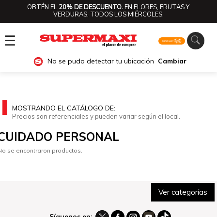
OBTÉN EL
20% DE DESCUENTO.
EN FLORES, FRUTAS Y
VERDURAS, TODOS LOS MIÉRCOLES.
☰
No se pudo detectar tu ubicación
Cambiar
MOSTRANDO EL CATÁLOGO DE:
Precios son referenciales y pueden variar según el local.
CUIDADO PERSONAL
No se encontraron productos.
Ver categorías
Síguenos en: