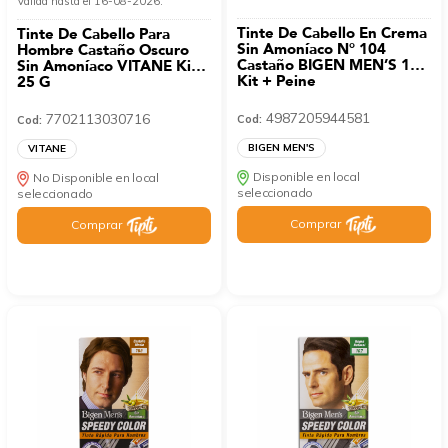
Válida hasta el 16-08-2026.
Tinte De Cabello En Crema
Tinte De Cabello Para
Sin Amoníaco N° 104
Hombre Castaño Oscuro
Castaño BIGEN MEN’S 1
Sin Amoníaco VITANE Kit
Kit + Peine
25 G
4987205944581
7702113030716
Cod:
Cod:
BIGEN MEN'S
VITANE
Disponible en local
No Disponible en local
seleccionado
seleccionado
Comprar
Comprar