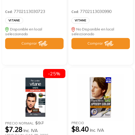
7702113030723
7702113030990
Cod:
Cod:
VITANE
VITANE
Disponible en local
No Disponible en local
seleccionado
seleccionado
Comprar
Comprar
-25%
$9.7
PRECIO
PRECIO NORMAL:
$8.40
$7.28
Inc. IVA
Inc. IVA