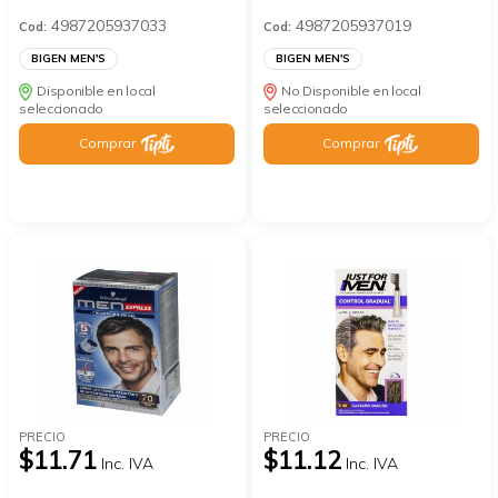
4987205937033
4987205937019
Cod:
Cod:
BIGEN MEN'S
BIGEN MEN'S
Disponible en local
No Disponible en local
seleccionado
seleccionado
Comprar
Comprar
PRECIO
PRECIO
$11.71
$11.12
Inc. IVA
Inc. IVA