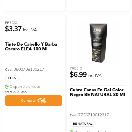
PRECIO
$3.37
Inc. IVA
Tinte De Cabello Y Barba
Oscuro ELEA 100 Ml
PRECIO
3800708130217
Cod:
$6.99
Inc. IVA
ELEA
Disponible en local
Cubre Canas En Gel Color
seleccionado
Negro BE NATURAL 80 Ml
Comprar
7756719012317
Cod:
BE NATURAL