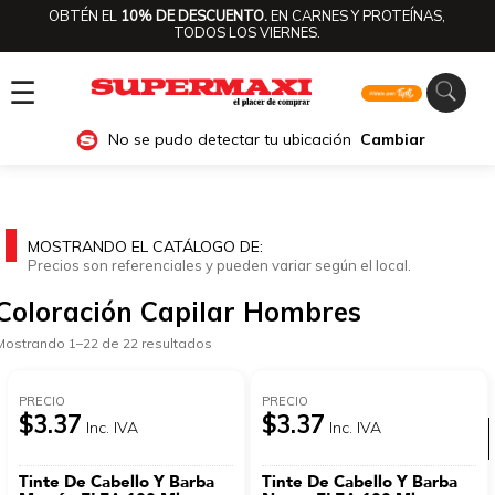
OBTÉN EL
10% DE DESCUENTO.
EN CARNES Y PROTEÍNAS,
TODOS LOS VIERNES.
☰
No se pudo detectar tu ubicación
Cambiar
MOSTRANDO EL CATÁLOGO DE:
Precios son referenciales y pueden variar según el local.
Coloración Capilar Hombres
Mostrando 1–22 de 22 resultados
PRECIO
PRECIO
$3.37
$3.37
Inc. IVA
Inc. IVA
Ver categorías
Tinte De Cabello Y Barba
Tinte De Cabello Y Barba