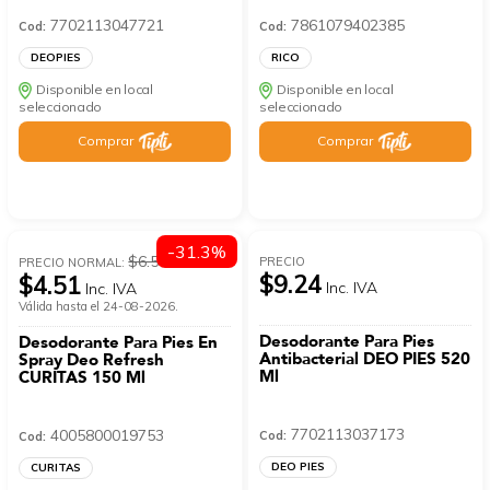
7702113047721
7861079402385
Cod:
Cod:
DEOPIES
RICO
Disponible en local
Disponible en local
seleccionado
seleccionado
Comprar
Comprar
-31.3%
$6.56
PRECIO
PRECIO NORMAL:
$9.24
$4.51
Inc. IVA
Inc. IVA
Válida hasta el 24-08-2026.
Desodorante Para Pies
Desodorante Para Pies En
Antibacterial DEO PIES 520
Spray Deo Refresh
Ml
CURITAS 150 Ml
7702113037173
4005800019753
Cod:
Cod:
DEO PIES
CURITAS