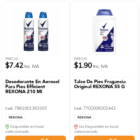
PRECIO
PRECIO
$7.42
$1.90
Inc. IVA
Inc. IVA
Desodorante En Aerosol
Talco De Pies Fragancia
Para Pies Efficient
Original REXONA 55 G
REXONA 210 Ml
7861001363203
7702006301442
Cod:
Cod:
REXONA
REXONA
Disponible en local
No Disponible en local
seleccionado
seleccionado