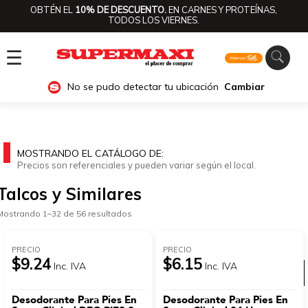
OBTÉN EL
10% DE DESCUENTO.
EN CARNES Y PROTEÍNAS,
TODOS LOS VIERNES.
☰
No se pudo detectar tu ubicación
Cambiar
MOSTRANDO EL CATÁLOGO DE:
Precios son referenciales y pueden variar según el local.
Talcos y Similares
Mostrando 1–32 de 56 resultados
PRECIO
PRECIO
$9.24
$6.15
Inc. IVA
Inc. IVA
Ver categorías
Desodorante Para Pies En
Desodorante Para Pies En