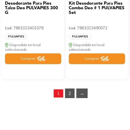
Desodorante Para Pies
Kit Desodorante Para Pies
Talco Deo PULVAPIES 300
Combo Deo # 1 PULVAPIES
G
Set
7861013401078
7861013490072
Cod:
Cod:
PULVAPIES
PULVAPIES
Disponible en local
Disponible en local
seleccionado
seleccionado
Comprar
Comprar
1
2
→