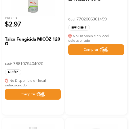
PRECIO
7702006301459
Cod:
$2.97
EFFICIENT
No Disponible en local
Talco Fungicida MICÖZ 120
seleccionado
G
Comprar
7861079404020
Cod:
MICÖZ
No Disponible en local
seleccionado
Comprar