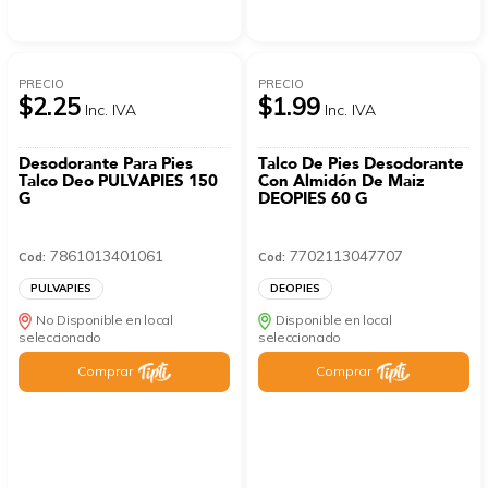
PRECIO
PRECIO
$2.25
$1.99
Inc. IVA
Inc. IVA
Desodorante Para Pies
Talco De Pies Desodorante
Talco Deo PULVAPIES 150
Con Almidón De Maiz
G
DEOPIES 60 G
7861013401061
7702113047707
Cod:
Cod:
PULVAPIES
DEOPIES
No Disponible en local
Disponible en local
seleccionado
seleccionado
Comprar
Comprar