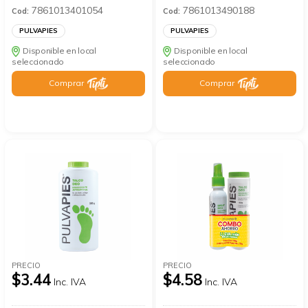
7861013401054
7861013490188
Cod:
Cod:
PULVAPIES
PULVAPIES
Disponible en local
Disponible en local
seleccionado
seleccionado
Comprar
Comprar
PRECIO
PRECIO
$3.44
$4.58
Inc. IVA
Inc. IVA