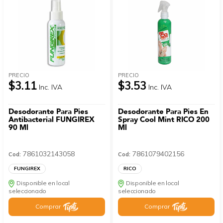
PRECIO
PRECIO
$3.11
$3.53
Inc. IVA
Inc. IVA
Desodorante Para Pies
Desodorante Para Pies En
Antibacterial FUNGIREX
Spray Cool Mint RICO 200
90 Ml
Ml
7861032143058
7861079402156
Cod:
Cod:
FUNGIREX
RICO
Disponible en local
Disponible en local
seleccionado
seleccionado
Comprar
Comprar