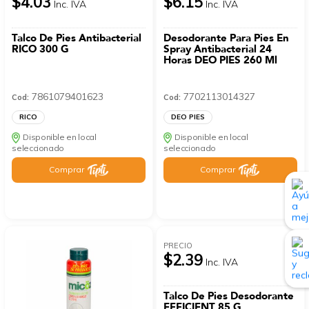
$4.03
$6.15
Inc. IVA
Inc. IVA
Talco De Pies Antibacterial
Desodorante Para Pies En
RICO 300 G
Spray Antibacterial 24
Horas DEO PIES 260 Ml
7861079401623
7702113014327
Cod:
Cod:
RICO
DEO PIES
Disponible en local
Disponible en local
seleccionado
seleccionado
Comprar
Comprar
PRECIO
$2.39
Inc. IVA
Talco De Pies Desodorante
EFFICIENT 85 G