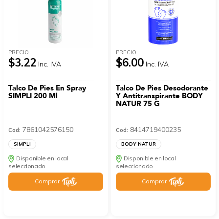
PRECIO
PRECIO
$3.22
$6.00
Inc. IVA
Inc. IVA
Talco De Pies En Spray
Talco De Pies Desodorante
SIMPLI 200 Ml
Y Antitranspirante BODY
NATUR 75 G
7861042576150
8414719400235
Cod:
Cod:
SIMPLI
BODY NATUR
Disponible en local
Disponible en local
seleccionado
seleccionado
Comprar
Comprar