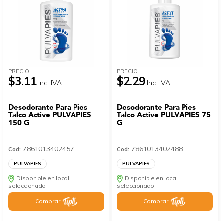
PRECIO
PRECIO
$3.11
$2.29
Inc. IVA
Inc. IVA
Desodorante Para Pies
Desodorante Para Pies
Talco Active PULVAPIES
Talco Active PULVAPIES 75
150 G
G
7861013402457
7861013402488
Cod:
Cod:
PULVAPIES
PULVAPIES
Disponible en local
Disponible en local
seleccionado
seleccionado
Comprar
Comprar