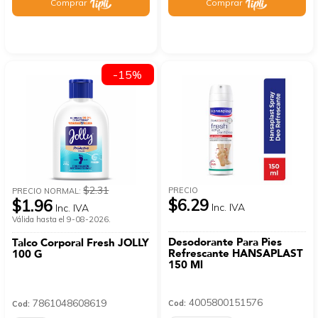
Comprar
Comprar
-15%
$2.31
PRECIO
PRECIO NORMAL:
$6.29
$1.96
Inc. IVA
Inc. IVA
Válida hasta el 9-08-2026.
Desodorante Para Pies
Talco Corporal Fresh JOLLY
Refrescante HANSAPLAST
100 G
150 Ml
4005800151576
7861048608619
Cod:
Cod: