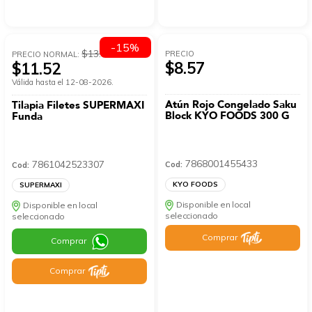
-15%
$13.55
PRECIO
PRECIO NORMAL:
$8.57
$11.52
Válida hasta el 12-08-2026.
Atún Rojo Congelado Saku
Tilapia Filetes SUPERMAXI
Block KYO FOODS 300 G
Funda
7868001455433
7861042523307
Cod:
Cod:
KYO FOODS
SUPERMAXI
Disponible en local
Disponible en local
seleccionado
seleccionado
Comprar
Comprar
Comprar