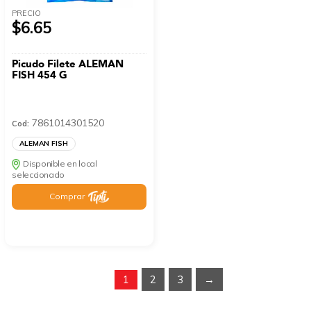
PRECIO
$6.65
Picudo Filete ALEMAN
FISH 454 G
7861014301520
Cod:
ALEMAN FISH
Disponible en local
seleccionado
Comprar
1
2
3
→