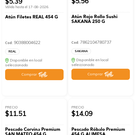
$5.56
$5.39
Válida hasta el 17-08-2026.
Atún Rojo Rollo Sushi
Atún Filetes REAL 454 G
SAKANA 250 G
7862104780737
90388004622
Cod:
Cod:
SAKANA
REAL
Disponible en local
Disponible en local
seleccionado
seleccionado
Comprar
Comprar
PRECIO
PRECIO
$11.51
$14.09
Pescado Corvina Premium
Pescado Róbalo Premium
SAN MATEO 454 G
454 G ALIMESA