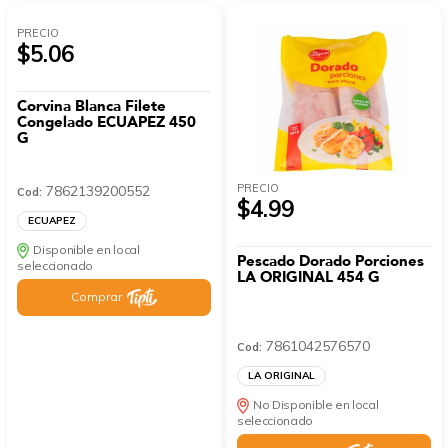
PRECIO
$5.06
Corvina Blanca Filete
Congelado ECUAPEZ 450
G
PRECIO
7862139200552
Cod:
$4.99
ECUAPEZ
Disponible en local
Pescado Dorado Porciones
seleccionado
LA ORIGINAL 454 G
Comprar
7861042576570
Cod:
LA ORIGINAL
No Disponible en local
seleccionado