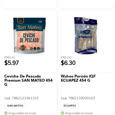
PRECIO
PRECIO
$5.97
$6.30
Ceviche De Pescado
Wahoo Porción IQF
Premium SAN MATEO 454
ECUAPEZ 454 G
G
7862121941333
7862139200163
Cod:
Cod:
SAN MATEO
ECUAPEZ
Disponible en local
Disponible en local