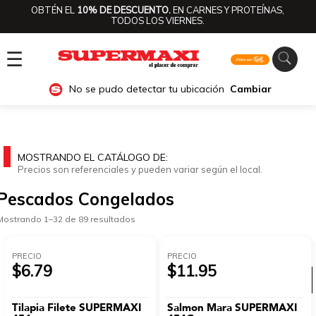
OBTÉN EL
10% DE DESCUENTO.
EN CARNES Y PROTEÍNAS,
TODOS LOS VIERNES.
☰
No se pudo detectar tu ubicación
Cambiar
MOSTRANDO EL CATÁLOGO DE:
Precios son referenciales y pueden variar según el local.
Pescados Congelados
Mostrando 1–32 de 89 resultados
PRECIO
PRECIO
$6.79
$11.95
Ver categorías
Tilapia Filete SUPERMAXI
Salmon Mara SUPERMAXI