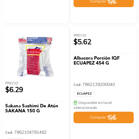
Comprar
PRECIO
$5.62
Albacora Porción IQF
ECUAPEZ 454 G
PRECIO
7862139200040
Cod:
$6.29
ECUAPEZ
Disponible en local
Sakana Sashimi De Atún
seleccionado
SAKANA 150 G
Comprar
7862104781482
Cod: