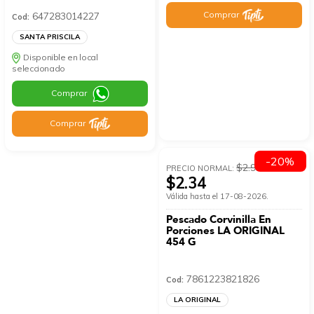
Comprar
647283014227
Cod:
SANTA PRISCILA
Disponible en local
seleccionado
Comprar
Comprar
-20%
$2.93
PRECIO NORMAL:
$2.34
Válida hasta el 17-08-2026.
Pescado Corvinilla En
Porciones LA ORIGINAL
454 G
7861223821826
Cod:
LA ORIGINAL