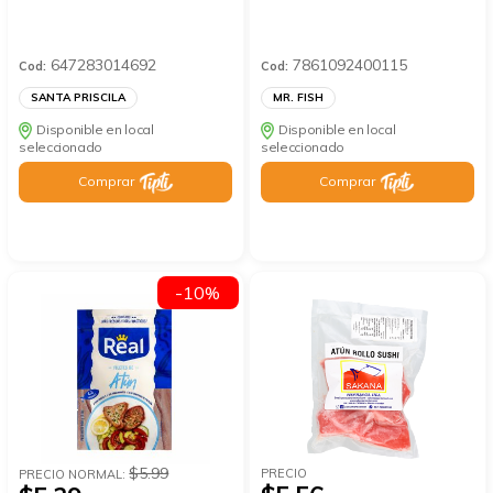
647283014692
7861092400115
Cod:
Cod:
SANTA PRISCILA
MR. FISH
Disponible en local
Disponible en local
seleccionado
seleccionado
Comprar
Comprar
-10%
$5.99
PRECIO
PRECIO NORMAL: