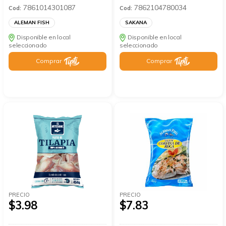
7861014301087
7862104780034
Cod:
Cod:
ALEMAN FISH
SAKANA
Disponible en local
Disponible en local
seleccionado
seleccionado
Comprar
Comprar
PRECIO
PRECIO
$3.98
$7.83